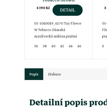
4 190 Kč
3
DETAIL
01-1040049_6570 Tay Fleece
01
W Tobacco Dámská
Fle
myslivecká mikina pružná
pr
36
38
40
42
44
46
S
Popis
Diskuze
Detailní popis pro