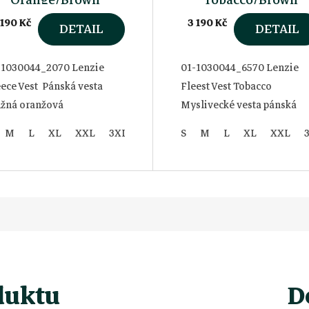
 190 Kč
3 190 Kč
DETAIL
DETAIL
-1030044_2070 Lenzie
01-1030044_6570 Lenzie
ece Vest Pánská vesta
Fleest Vest Tobacco
užná oranžová
Myslivecké vesta pánská
hnědá
M
L
XL
XXL
3XL
S
M
L
XL
XXL
duktu
D