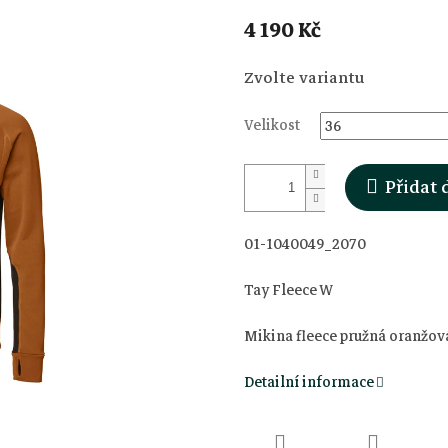
4 190 Kč
Měrná
Zvolte variantu
cena:
Velikost
Přidat 
01-1040049_2070
Tay Fleece W
Mikina fleece pružná oranžo
Detailní informace