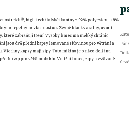
p
cnostretch®, high-tech italské tkaniny z 92% polyesteru a 8%
obrými tepelnými vlastnostmi.
Zevně hladký a silný, uvnitř
Kate
, které zabraňují tření.
Vysoký límec má měkký chránič
ání jsou dvě přední kapsy lemované síťovinou pro větrání a
Pán
u.
Všechny kapsy mají zipy.
Tato mikina je o něco delší na
Délk
ední zip pro větší mobilitu.
Vnitřní límec, zipy a vyšívané
Sez