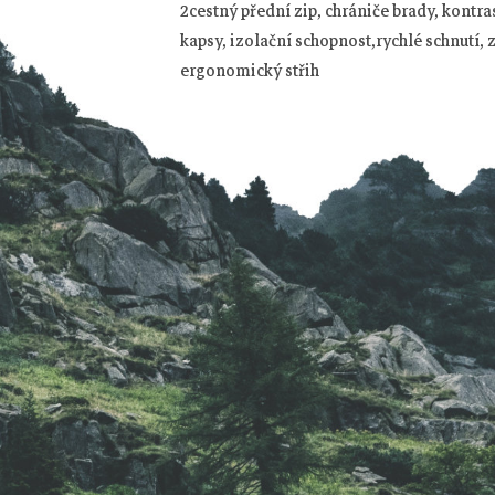
á
2cestný přední zip, chrániče brady, kontras
kapsy, izolační schopnost,rychlé schnutí, 
p
ergonomický střih
a
t
í