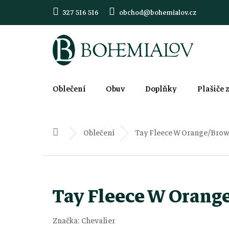
Přejít
327 516 516
obchod@bohemialov.cz
na
obsah
Oblečení
Obuv
Doplňky
Plašiče 
Oblečení
Tay Fleece W Orange/Bro
Domů
Tay Fleece W Orang
Značka:
Chevalier