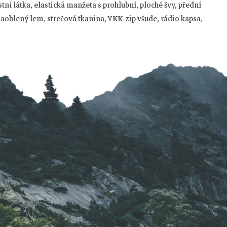
tní látka, elastická manžeta s prohlubní, ploché švy, přední
zaoblený lem, strečová tkanina, YKK-zip všude, rádio kapsa,