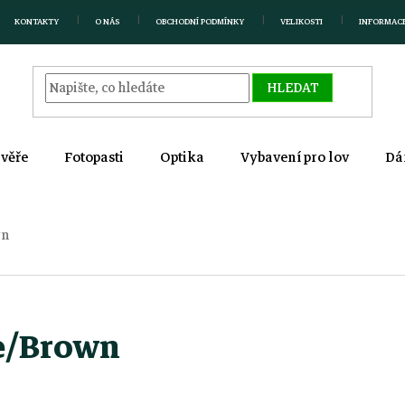
KONTAKTY
O NÁS
OBCHODNÍ PODMÍNKY
VELIKOSTI
INFORMAC
HLEDAT
zvěře
Fotopasti
Optika
Vybavení pro lov
Dá
wn
e/Brown