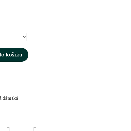
do košíku
vá dámská