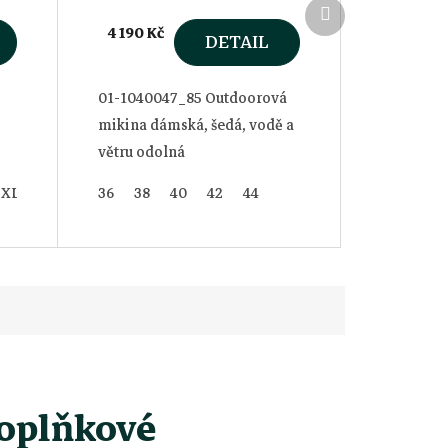
Další
4 190 Kč
produkt
DETAIL
01-1040047_85 Outdoorová
mikina dámská, šedá, vodě a
větru odolná
3XL
36
38
40
42
44
oplňkové