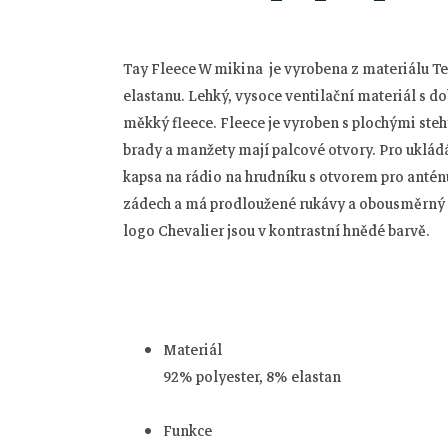
Tay Fleece W mikina je vyrobena z materiálu Te
elastanu.
Lehký, vysoce ventilační materiál s d
měkký fleece.
Fleece je vyroben s plochými stehy
brady a manžety mají palcové otvory.
Pro uklád
kapsa na rádio na hrudníku s otvorem pro antén
zádech a má prodloužené rukávy a obousměrný př
logo Chevalier jsou v kontrastní hnědé barvě.
Materiál
92% polyester, 8% elastan
Z
Funkce