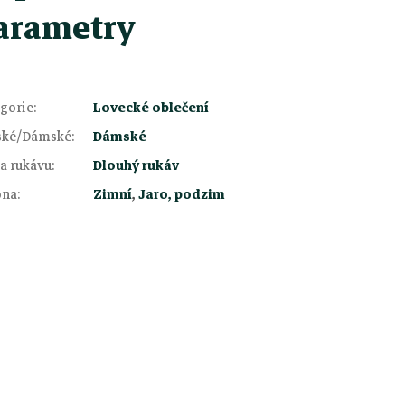
arametry
gorie
:
Lovecké oblečení
ské/Dámské
:
Dámské
a rukávu
:
Dlouhý rukáv
óna
:
Zimní
,
Jaro, podzim