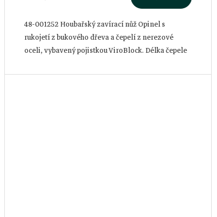
48-001252 Houbařský zavírací nůž Opinel s
rukojetí z bukového dřeva a čepelí z nerezové
oceli, vybavený pojistkou ViroBlock. Délka čepele
je 8 cm. Štěteček na čištění hub.