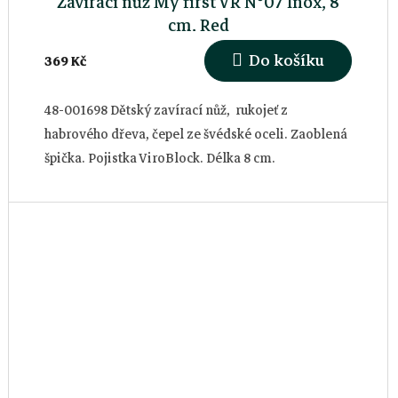
Zavírací nůž My first VR N°07 Inox, 8
cm, Red
Do košíku
369 Kč
48-001698 Dětský zavírací nůž, rukojeť z
habrového dřeva, čepel ze švédské oceli. Zaoblená
špička. Pojistka ViroBlock. Délka 8 cm.