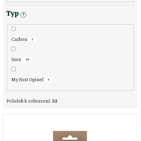
k
t
Typ
?
ů
Carbon
1
Inox
18
My first Opinel
3
Položek k zobrazení:
32
V
ý