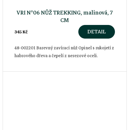
VRI N°06 NŮŽ TREKKING, malinová, 7
CM
DETAIL
345 Kč
48-002201 Barevný zavírací nůž Opinel s rukojetí z
habrového dřeva a čepelí z nerezové oceli.