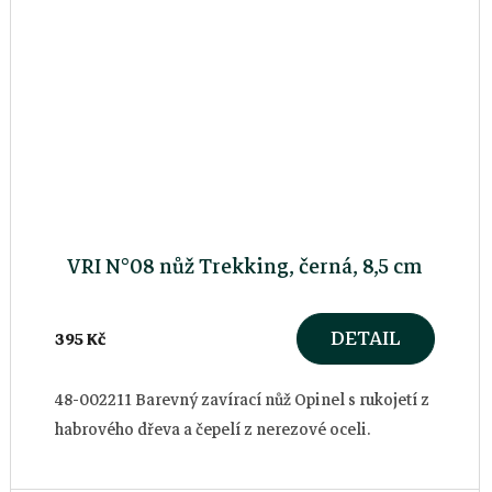
VRI N°08 nůž Trekking, černá, 8,5 cm
DETAIL
395 Kč
48-002211 Barevný zavírací nůž Opinel s rukojetí z
habrového dřeva a čepelí z nerezové oceli.