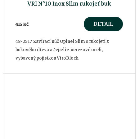
VRI N°10 Inox Slim rukojeť buk
DETAIL
415 Kč
48-0517 Zavírací nůž Opinel Slim s rukojetí z
bukového dřeva a čepelí z nerezové oceli,
vybavený pojistkou ViroBlock.