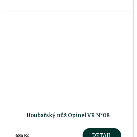
Houbařský nůž Opinel VR N°08
DETAIL
685 Kč