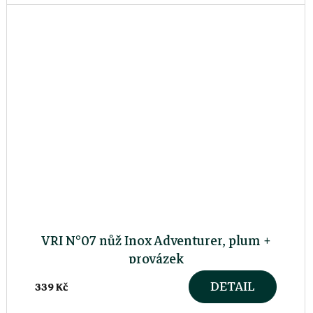
VRI N°07 nůž Inox Adventurer, plum +
provázek
DETAIL
339 Kč