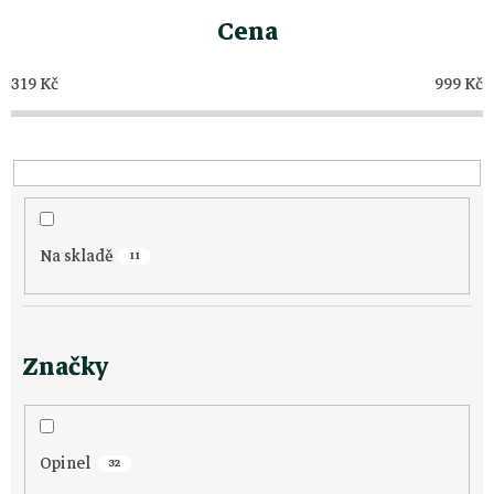
z
Cena
e
319
Kč
999
Kč
n
í
p
Na skladě
r
11
o
Značky
d
u
Opinel
32