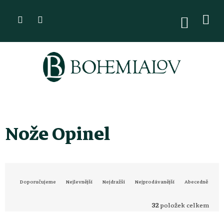
Přejít
na
NÁKUPN
KOŠÍK
obsah
Nože Opinel
Ř
Doporučujeme
Nejlevnější
Nejdražší
Nejprodávanější
Abecedně
a
32
položek celkem