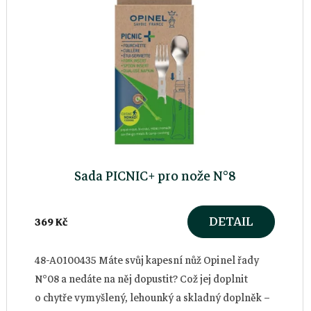
p
i
s
p
r
Sada PICNIC+ pro nože N°8
o
DETAIL
369 Kč
d
u
48-A0100435 Máte svůj kapesní nůž Opinel řady
N°08 a nedáte na něj dopustit? Což jej doplnit
k
o chytře vymyšlený, lehounký a skladný doplněk –