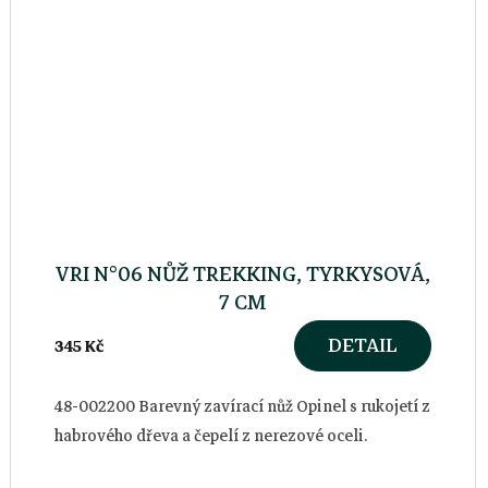
VRI N°06 NŮŽ TREKKING, TYRKYSOVÁ,
7 CM
DETAIL
345 Kč
48-002200 Barevný zavírací nůž Opinel s rukojetí z
habrového dřeva a čepelí z nerezové oceli.