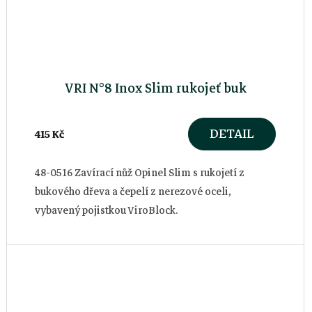
VRI N°8 Inox Slim rukojeť buk
DETAIL
415 Kč
48-0516 Zavírací nůž Opinel Slim s rukojetí z
bukového dřeva a čepelí z nerezové oceli,
vybavený pojistkou ViroBlock.