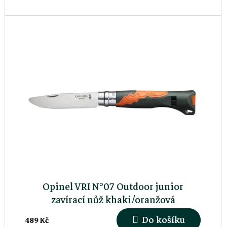
kompatibilní lžíci a...
t
ů
Opinel VRI N°07 Outdoor junior
zavírací nůž khaki/oranžová
Do košíku
489 Kč