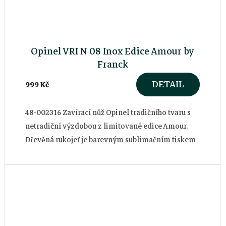
Opinel VRI N 08 Inox Edice Amour by
Franck
DETAIL
999 Kč
48-002316 Zavírací nůž Opinel tradičního tvaru s
netradiční výzdobou z limitované edice Amour.
Dřevěná rukojeť je barevným sublimačním tiskem
ze všech stran zdobená motivy na...