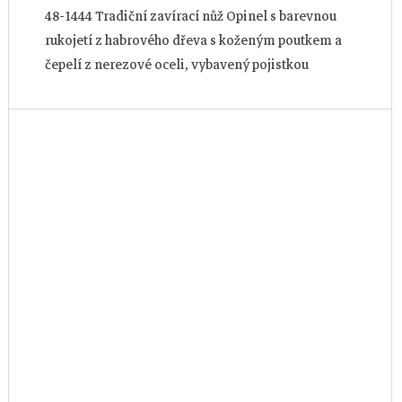
48-1444 Tradiční zavírací nůž Opinel s barevnou
rukojetí z habrového dřeva s koženým poutkem a
čepelí z nerezové oceli, vybavený pojistkou
ViroBlock. Délka čepele je 8 cm.