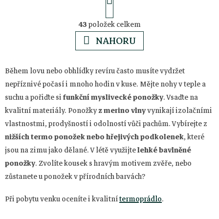
t
O
r
43
položek celkem
á
v
NAHORU
n
l
k
Během lovu nebo obhlídky revíru často musíte vydržet
o
á
nepříznivé počasí i mnoho hodin v kuse. Mějte nohy v teple a
v
suchu a pořiďte si
funkční myslivecké ponožky
. Vsaďte na
á
d
kvalitní materiály. Ponožky
z merino vlny
vynikají izolačními
n
vlastnostmi, prodyšností i odolností vůči pachům. Vybírejte z
a
í
nižších termo ponožek
nebo
hřejivých podkolenek
, které
jsou na zimu jako dělané. V létě využijte
lehké bavlněné
c
ponožky
. Zvolíte kousek s hravým motivem zvěře, nebo
zůstanete u ponožek v přírodních barvách?
í
Z
Při pobytu venku oceníte i kvalitní
termoprádlo
.
p