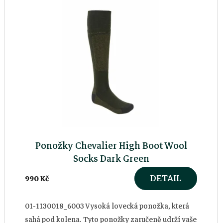
ý
p
i
s
p
r
Ponožky Chevalier High Boot Wool
o
Socks Dark Green
DETAIL
990 Kč
d
u
01-1130018_6003 Vysoká lovecká ponožka, která
sahá pod kolena. Tyto ponožky zaručeně udrží vaše