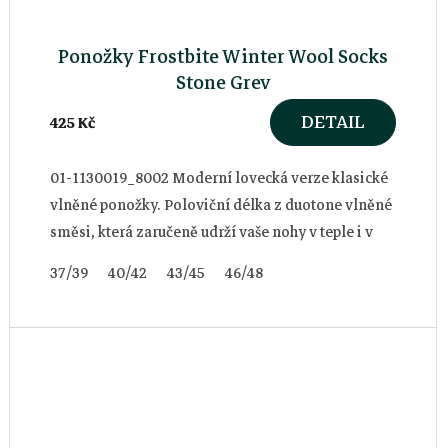
Ponožky Frostbite Winter Wool Socks
Stone Grey
DETAIL
425 Kč
01-1130019_8002 Moderní lovecká verze klasické
vlněné ponožky. Poloviční délka z duotone vlněné
směsi, která zaručeně udrží vaše nohy v teple i v
těch nejchladnějších dnech v...
37/39
40/42
43/45
46/48