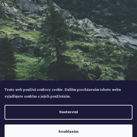
t
í
Tento web používá soubory cookie. Dalším procházením tohoto webu
vyjadřujete souhlas s jejich používáním.
Vytvořil Shoptet
Nastavení
Copyright 2026
Bohemialov
. Všechna práva vyhrazena.
Souhlasím