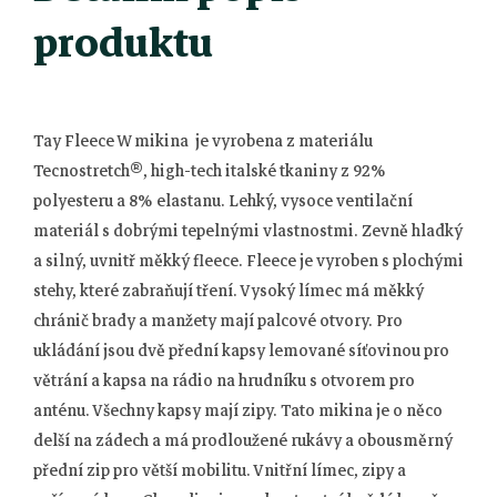
produktu
Tay Fleece W mikina je vyrobena z materiálu
Tecnostretch®, high-tech italské tkaniny z 92%
polyesteru a 8% elastanu. Lehký, vysoce ventilační
materiál s dobrými tepelnými vlastnostmi. Zevně hladký
a silný, uvnitř měkký fleece. Fleece je vyroben s plochými
stehy, které zabraňují tření. Vysoký límec má měkký
chránič brady a manžety mají palcové otvory. Pro
ukládání jsou dvě přední kapsy lemované síťovinou pro
větrání a kapsa na rádio na hrudníku s otvorem pro
anténu. Všechny kapsy mají zipy. Tato mikina je o něco
delší na zádech a má prodloužené rukávy a obousměrný
přední zip pro větší mobilitu. Vnitřní límec, zipy a