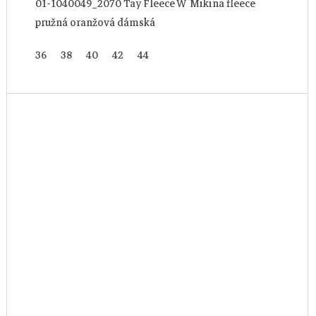
01-1040049_2070 Tay Fleece W Mikina fleece
pružná oranžová dámská
36
38
40
42
44