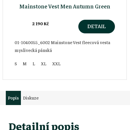
Mainstone Vest Men Autumn Green
2 190 Kč
DETAIL
01-1040055_6002 Mainstone Vest fleecová vesta
myslivecká pánská
S
M
L
XL
XXL
Popis
Diskuze
Detailní popis