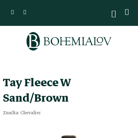
Přejít
na
NÁKUPN
KOŠÍK
obsah
Tay Fleece W
Sand/Brown
Značka:
Chevalier