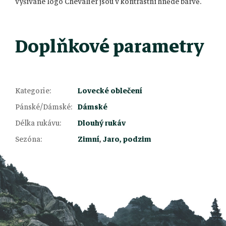
vyšívané logo Chevalier jsou v kontrastní hnědé barvě.
Doplňkové parametry
Kategorie
:
Lovecké oblečení
Pánské/Dámské
:
Dámské
Z
Délka rukávu
:
Dlouhý rukáv
Sezóna
:
Zimní
,
Jaro, podzim
á
p
a