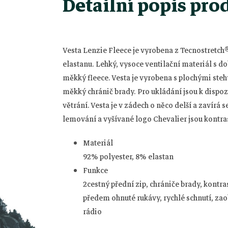
Detailní popis pro
Vesta Lenzie Fleece je vyrobena z Tecnostretch®
elastanu.
Lehký, vysoce ventilační materiál s d
měkký fleece.
Vesta je vyrobena s plochými steh
měkký chránič brady.
Pro ukládání jsou k dispo
větrání.
Vesta je v zádech o něco delší a zavírá
lemování a vyšívané logo Chevalier jsou kontra
Materiál
Z
92% polyester, 8% elastan
Funkce
á
2cestný přední zip, chrániče brady, kontras
předem ohnuté rukávy, rychlé schnutí, zao
p
rádio