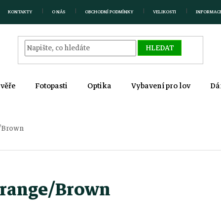
KONTAKTY
O NÁS
OBCHODNÍ PODMÍNKY
VELIKOSTI
INFORMAC
HLEDAT
zvěře
Fotopasti
Optika
Vybavení pro lov
Dá
e/Brown
 Orange/Brown