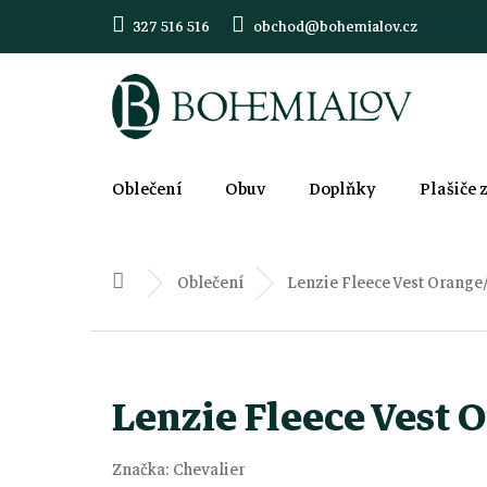
Přejít
327 516 516
obchod@bohemialov.cz
na
obsah
Oblečení
Obuv
Doplňky
Plašiče 
Oblečení
Lenzie Fleece Vest Orang
Domů
Lenzie Fleece Vest
Značka:
Chevalier