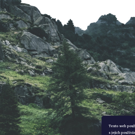
a
t
í
Tento web použ
s jejich používá