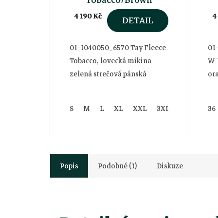
4 190 Kč
4
DETAIL
01-1040050_6570 Tay Fleece
01
Tobacco, lovecká mikina
W 
zelená strečová pánská
or
S
M
L
XL
XXL
3XL
36
Popis
Podobné (1)
Diskuze