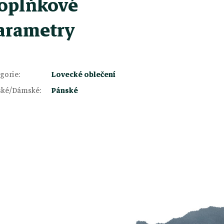
oplňkové
arametry
gorie
:
Lovecké oblečení
ské/Dámské
:
Pánské