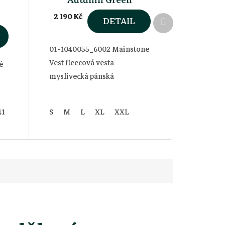
2 190 Kč
Další
DETAIL
produkt
01-1040055_6002 Mainstone
Vest fleecová vesta
é
myslivecká pánská
41
42
43
S
44
M
45
L
46
XL
47
XXL
48
49
50