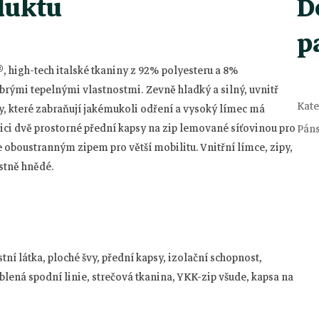
duktu
D
p
, high-tech italské tkaniny z 92% polyesteru a 8%
obrými tepelnými vlastnostmi.
Zevně hladký a silný, uvnitř
Kate
y, které zabraňují jakémukoli odření a vysoký límec má
zici dvě prostorné přední kapsy na zip lemované síťovinou pro
Pán
 se oboustranným zipem pro větší mobilitu.
Vnitřní límce, zipy,
stně hnědé.
tní látka, ploché švy, přední kapsy, izolační schopnost,
blená spodní linie, strečová tkanina, YKK-zip všude, kapsa na