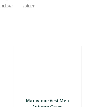
HLÍDAT
SDÍLET
o
Mainstone Vest Men
Autumn Green