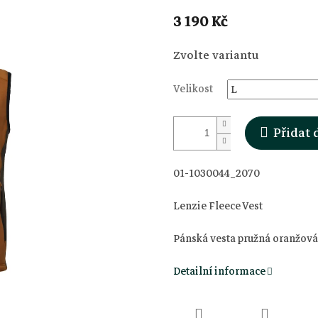
3 190 Kč
Měrná
Zvolte variantu
cena:
Velikost
Přidat 
01-1030044_2070
Lenzie Fleece Vest
Pánská vesta pružná oranžová
Detailní informace