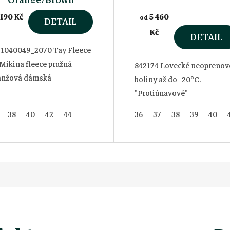
 190 Kč
5 460
od
DETAIL
Kč
DETAIL
-1040049_2070 Tay Fleece
Mikina fleece pružná
842174 Lovecké neoprenov
anžová dámská
holiny až do -20°C.
"Protiúnavové"
38
40
42
44
36
37
38
39
40