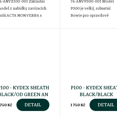
6-ANVZ100-001 Základní
76-ANVP300-001 Model
odel z nabídky zavíracích
P300 je velký, robustní
ožů ACTA NON VERBA s
Bowie pro opravdové
ladkým ostřím, vybavený
chlapy. Svou velikostí a
elice oblíbenou pojistkou
tvarem je určen předevší
ypu LinerLock a střenkou z
lovcům, táborníkům a
ompozitního materiálu...
dobrodruhům jako hlavní..
P100 - KYDEX SHEATH
P100 - KYDEX SHEA
BLACK/OD GREEN AN
BLACK/BLACK
DETAIL
DETAIL
 750 Kč
1 750 Kč