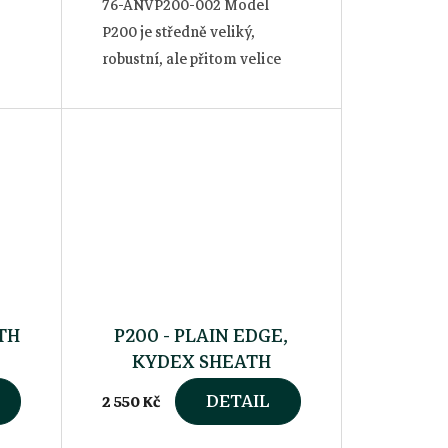
76-ANVP200-002 Model
P200 je středně veliký,
robustní, ale přitom velice
obratný pomocník pro každý
m
den v přírodě nebo na
cestách.Je určen především
.
lovcům, táborníkům a...
TH
P200 - PLAIN EDGE,
KYDEX SHEATH
BLACK
DETAIL
2 550 Kč