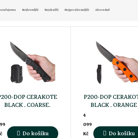
oručujeme
Nejlevnější
Nejdražší
Nejprodávanější
Abecedně
P200-DOP CERAKOTE
P200-DOP CERAKO
BLACK , COARSE,
BLACK , ORANGE
KYDEX
COARSE, LEATHE
4
99
099
Do košíku
Do košíku
č
Kč