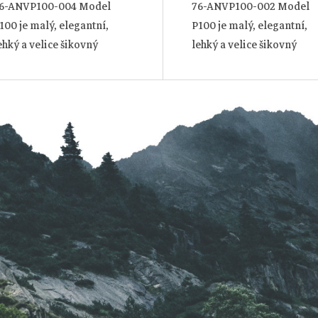
6-ANVP100-004 Model
76-ANVP100-002 Model
100 je malý, elegantní,
P100 je malý, elegantní,
ehký a velice šikovný
lehký a velice šikovný
omocník pro každý
pomocník pro každý
en. Překvapí vás svou
den. Překvapí vás svou
O
bratností, nízkou hmotností
obratností, nízkou hmotno
 designem, který padne
a designem, který padne
v
o...
do...
l
á
d
a