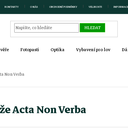
KONTAKTY
O NÁS
OBCHODNÍ PODMÍNKY
VELIKOSTI
INFORMAC
HLEDAT
zvěře
Fotopasti
Optika
Vybavení pro lov
Dá
ta Non Verba
že Acta Non Verba