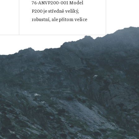
76-ANVP200-001 Model
P200 je středně veliký,
robustní, ale přitom velice
obratný pomocník pro každý
den v přírodě nebo na
stí
cestách.Je určen především
lovcům, táborníkům a...