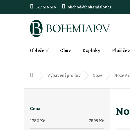
Přejít
327 516 516
obchod@bohemialov.cz
na
obsah
Oblečení
Obuv
Doplňky
Plašiče 
Vybavení pro lov
Nože
Nože Ac
Domů
P
o
No
Cena
s
1750
Kč
7599
Kč