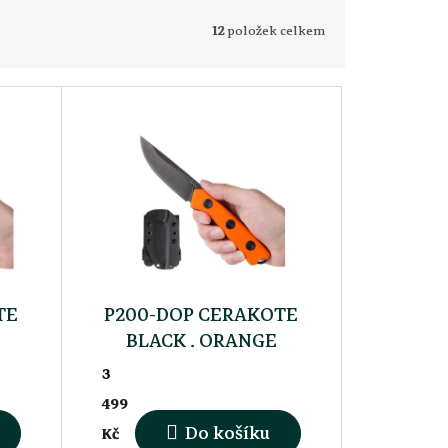
12
položek celkem
TE
P200-DOP CERAKOTE
BLACK , ORANGE
R
COARSE, KYDEX
3
499
Do košíku
Kč