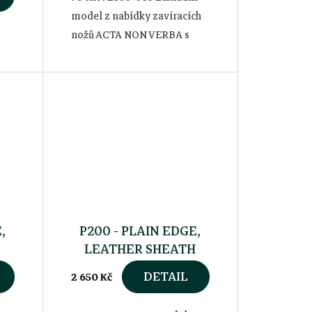
model z nabídky zavíracích
nožů ACTA NON VERBA s
hladkým ostřím, vybavený
oblíbenou pojistkou typu
LinerLock a lehkou
duralovou střenkou s
černým,...
,
P200 - PLAIN EDGE,
LEATHER SHEATH
BLACK
DETAIL
2 650 Kč