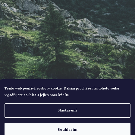
t
í
Tento web používá soubory cookie. Dalším procházením tohoto webu
vyjadřujete souhlas s jejich používáním.
Vytvořil Shoptet
Nastavení
Copyright 2026
Bohemialov
. Všechna práva vyhrazena.
Souhlasím