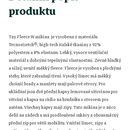
produktu
Tay Fleece W mikina je vyrobena z materiálu
Tecnostretch®, high-tech italské tkaniny z 92%
polyesteru a 8% elastanu. Lehký, vysoce ventilační
materiál s dobrými tepelnými vlastnostmi. Zevně hladký
a silný, uvnitř měkký fleece. Fleece je vyroben s plochými
stehy, které zabraňují tření. Vysoký límec má měkký
chránič brady a manžety mají palcové otvory. Pro
ukládání jsou dvě přední kapsy lemované síťovinou pro
větrání a kapsa na rádio na hrudníku s otvorem pro
anténu. Všechny kapsy mají zipy. Tato mikina je o něco
delší na zádech a má prodloužené rukávy a obousměrný
přední zip pro větší mobilitu. Vnitřní límec, zipy a