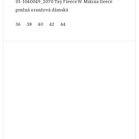
01-1040049_2070 Tay Fleece W Mikina fleece
pružná oranžová dámská
36
38
40
42
44