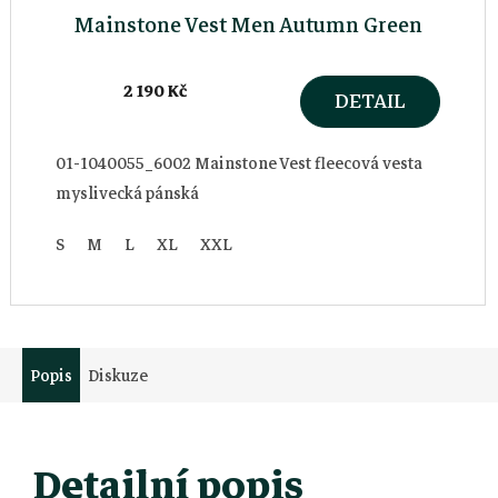
Mainstone Vest Men Autumn Green
2 190 Kč
DETAIL
01-1040055_6002 Mainstone Vest fleecová vesta
myslivecká pánská
S
M
L
XL
XXL
Popis
Diskuze
Detailní popis