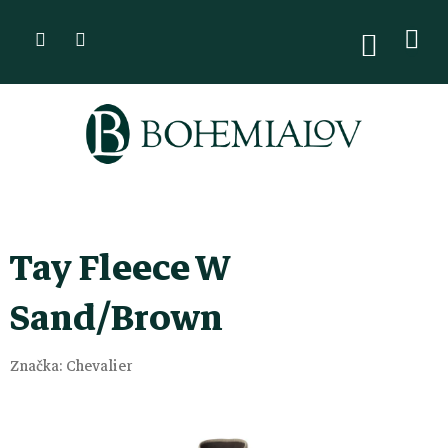
Přejít
na
NÁKUPN
KOŠÍK
obsah
Tay Fleece W
Sand/Brown
Značka:
Chevalier