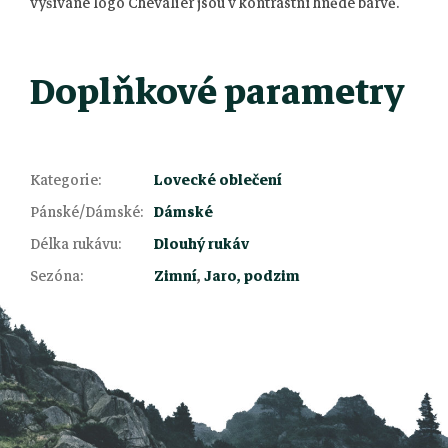
vyšívané logo Chevalier jsou v kontrastní hnědé barvě.
Doplňkové parametry
Kategorie
:
Lovecké oblečení
Pánské/Dámské
:
Dámské
Z
Délka rukávu
:
Dlouhý rukáv
Sezóna
:
Zimní
,
Jaro, podzim
á
p
a