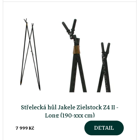
t
ů
Střelecká hůl Jakele Zielstock Z4 II -
Long (190-xxx cm)
DETAIL
7 999 Kč