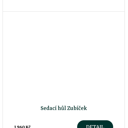
tvaru U otočnou o 360 °....
Sedací hůl Zubíček
DETAIL
1 960 Kč