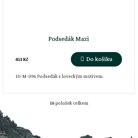
Podsedák Mazi
Do košíku
451 Kč
10-M-096 Podsedák s loveckým motivem.
Z
á
16
položek celkem
O
p
v