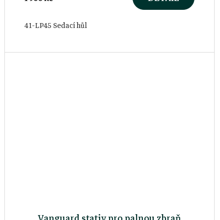
41-LP45 Sedací hůl
Vanguard stativ pro palnou zbraň