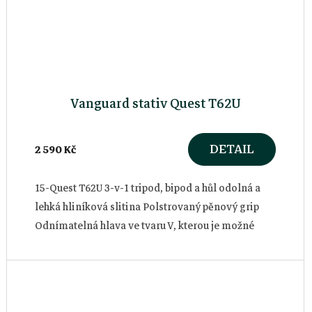
Vanguard stativ Quest T62U
DETAIL
2 590 Kč
15-Quest T62U 3-v-1 tripod, bipod a hůl odolná a
lehká hliníková slitina Polstrovaný pěnový grip
Odnímatelná hlava ve tvaru V, kterou je možné
otáčet o celých 360.