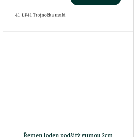
41-LP41 Trojnožka malá
Řemen loden podšitý gumou 3cm