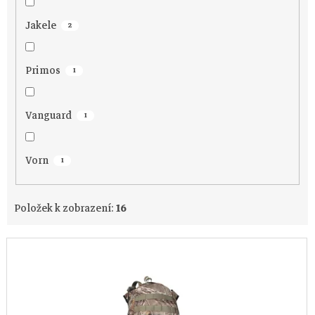
k
t
Jakele
2
ů
Primos
1
Vanguard
1
Vorn
1
Položek k zobrazení:
16
V
ý