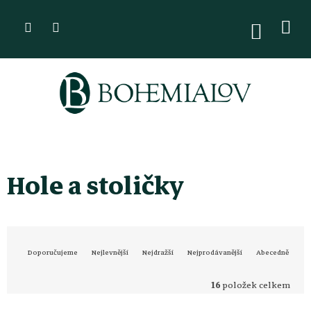
Přejít
na
NÁKUPN
KOŠÍK
obsah
Hole a stoličky
Ř
Doporučujeme
Nejlevnější
Nejdražší
Nejprodávanější
Abecedně
a
16
položek celkem