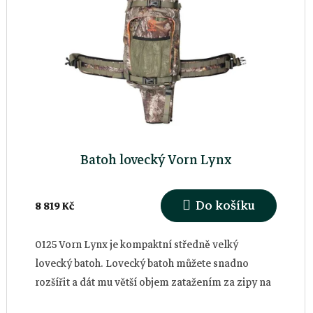
p
i
s
p
r
Batoh lovecký Vorn Lynx
o
Do košíku
8 819 Kč
d
u
0125 Vorn Lynx je kompaktní středně velký
lovecký batoh. Lovecký batoh můžete snadno
k
rozšířit a dát mu větší objem zatažením za zipy na
boku