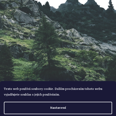
a
l
t
á
í
d
a
c
í
p
r
Tento web používá soubory cookie. Dalším procházením tohoto webu
vyjadřujete souhlas s jejich používáním.
v
Vytvořil Shoptet
Nastavení