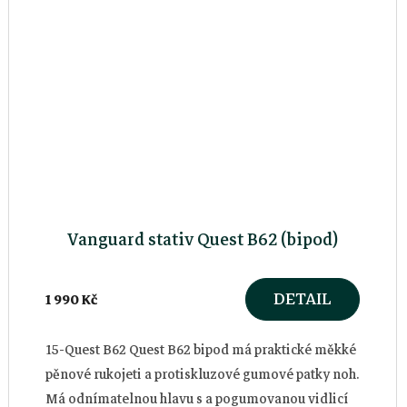
Vanguard stativ Quest B62 (bipod)
DETAIL
1 990 Kč
15-Quest B62 Quest B62 bipod má praktické měkké
pěnové rukojeti a protiskluzové gumové patky noh.
Má odnímatelnou hlavu s a pogumovanou vidlicí