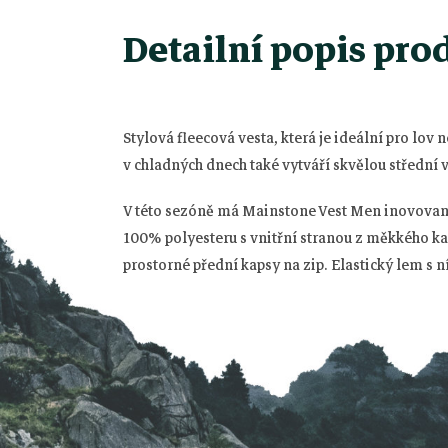
Detailní popis pro
Stylová fleecová vesta, která je ideální pro lov
Z
v chladných dnech také vytváří skvělou střední v
á
V této sezóně má Mainstone Vest Men inovovaný 
100% polyesteru s vnitřní stranou z měkkého k
p
prostorné přední kapsy na zip.
Elastický lem s 
a
t
í