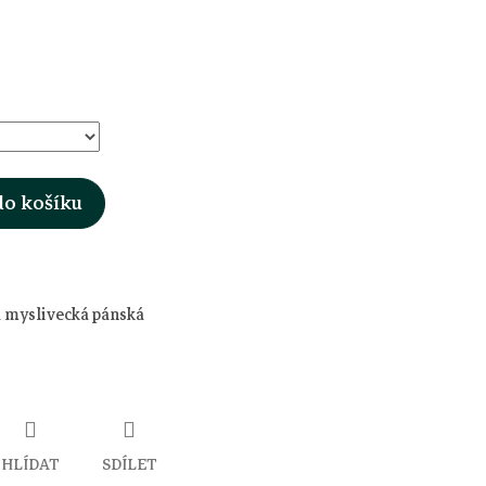
do košíku
a myslivecká pánská
HLÍDAT
SDÍLET