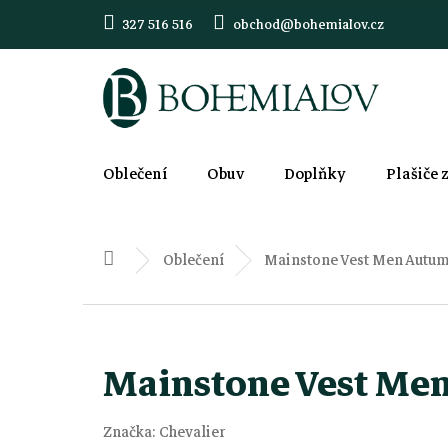
Přejít
327 516 516
obchod@bohemialov.cz
na
obsah
Oblečení
Obuv
Doplňky
Plašiče 
Oblečení
Mainstone Vest Men Autu
Domů
Mainstone Vest Me
Značka:
Chevalier