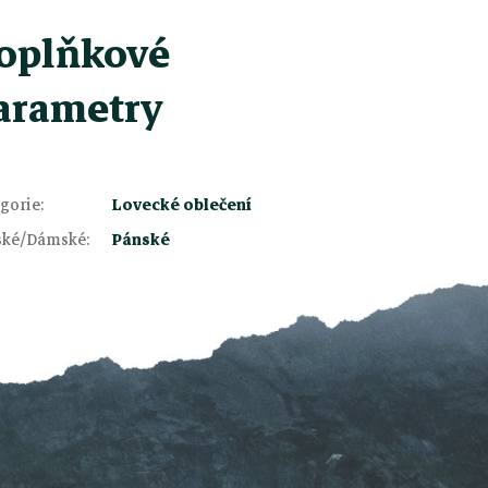
oplňkové
arametry
gorie
:
Lovecké oblečení
ské/Dámské
:
Pánské