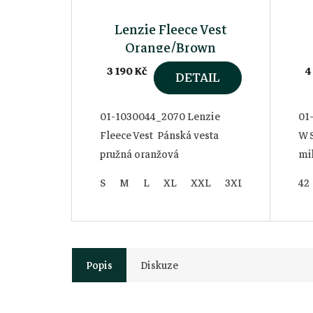
Lenzie Fleece Vest
Orange/Brown
3 190 Kč
4
DETAIL
01-1030044_2070 Lenzie
01
Fleece Vest Pánská vesta
W 
pružná oranžová
mi
S
M
L
XL
XXL
3XL
42
Popis
Diskuze