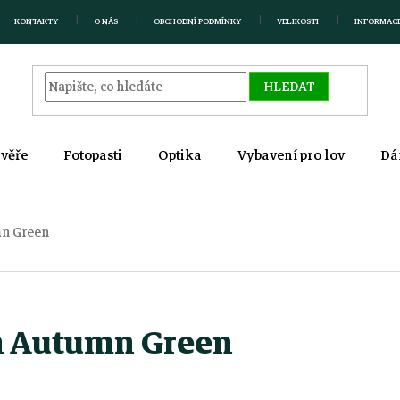
KONTAKTY
O NÁS
OBCHODNÍ PODMÍNKY
VELIKOSTI
INFORMAC
HLEDAT
zvěře
Fotopasti
Optika
Vybavení pro lov
Dá
mn Green
n Autumn Green