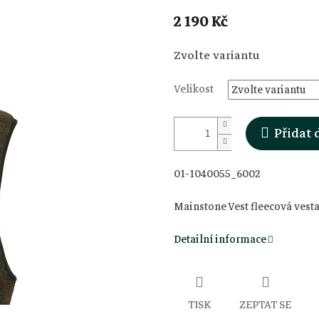
2 190 Kč
Měrná
Zvolte variantu
cena:
Velikost
Přidat 
01-1040055_6002
Mainstone Vest fleecová vest
Detailní informace
TISK
ZEPTAT SE