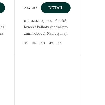
DETAIL
7 475 Kč
01-1020250_6002 Dámské
odě
lovecké kalhoty vhodné pro
ex
zimní období. Kalhoty mají
větru a voděodolnou
34
38
40
42
44
membránu.