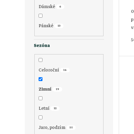
Dámské
6
0
p
Pánské
13
v
v
5
v
Sezóna
Celoroční
16
Zimní
19
Letní
12
Jaro, podzim
51