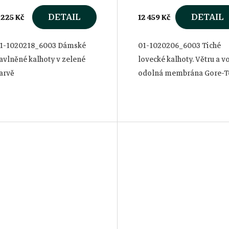
Moleskin Pant
Green, 52
DETAIL
DETAIL
 225 Kč
12 459 Kč
1-1020218_6003 Dámské
01-1020206_6003 Tiché
avlněné kalhoty v zelené
lovecké kalhoty. Větru a v
arvě
odolná membrána Gore-T