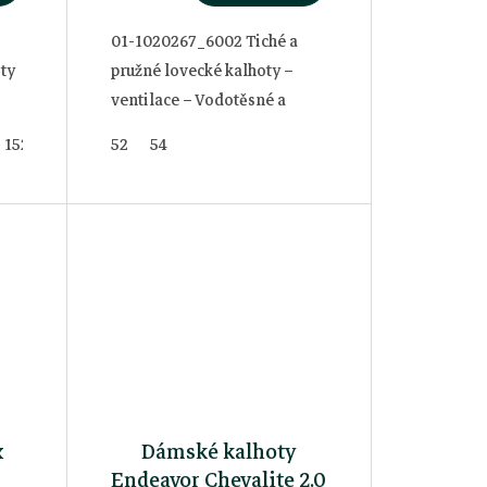
01-1020267_6002 Tiché a
ty
pružné lovecké kalhoty –
ventilace – Vodotěsné a
větruodolné
152
52
54
x
Dámské kalhoty
Endeavor Chevalite 2.0