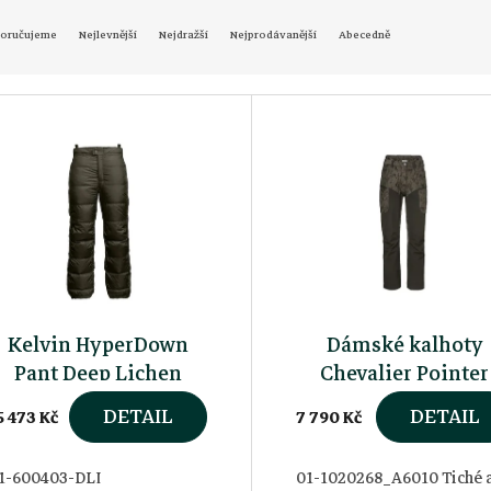
oručujeme
Nejlevnější
Nejdražší
Nejprodávanější
Abecedně
Kelvin HyperDown
Dámské kalhoty
Pant Deep Lichen
Chevalier Pointer
Pants 3.0 Autumn
DETAIL
DETAIL
5 473 Kč
7 790 Kč
Green deer
1-600403-DLI
01-1020268_A6010 Tiché 