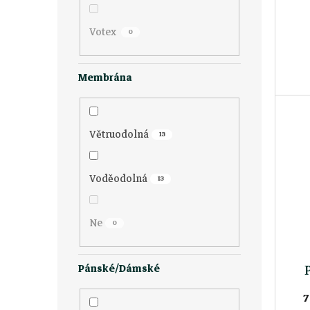
o
d
e
d
Votex
0
u
l
u
k
Membrána
k
t
Větruodolná
t
13
ů
ů
Voděodolná
13
Ne
0
Pánské/Dámské
7