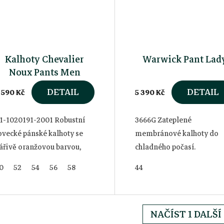
Kalhoty Chevalier
Warwick Pant Lad
Noux Pants Men
DETAIL
DETAIL
 590 Kč
5 390 Kč
1-1020191-2001 Robustní
3666G Zateplené
ovecké pánské kalhoty se
membránové kalhoty do
ářivě oranžovou barvou,
chladného počasí.
íky které budete jasně vidět
0
52
54
56
58
44
 poli i v lese. Díky vysoké
dolnosti a spolehlivé
chraně před...
NAČÍST 1 DALŠÍ