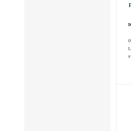
1
0
L
v
t