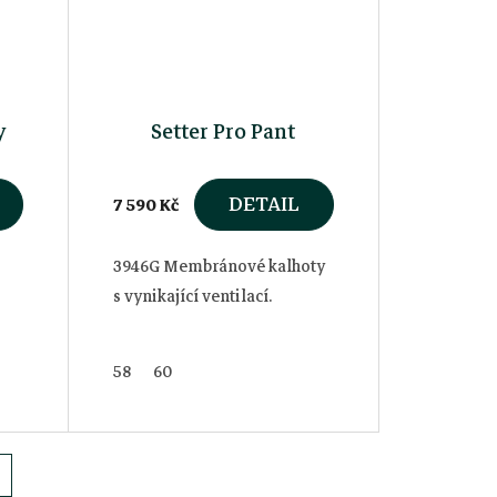
y
Setter Pro Pant
DETAIL
7 590 Kč
3946G Membránové kalhoty
s vynikající ventilací.
58
60