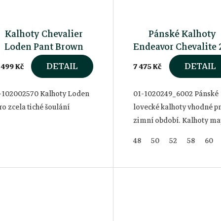
Kalhoty Chevalier
Pánské Kalhoty
Loden Pant Brown
Endeavor Chevalite 
DETAIL
DETAIL
 499 Kč
7 475 Kč
-102002570 Kalhoty Loden
01-1020249_6002 Pánské
ro zcela tiché šoulání
lovecké kalhoty vhodné p
zimní období. Kalhoty ma
větru a voděodolnou
48
50
52
58
60
membránu.