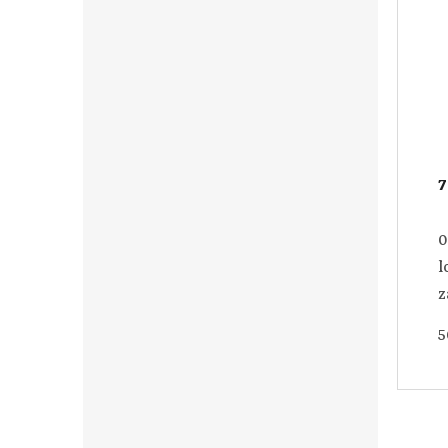
7
0
l
z
d
5
v
o
o