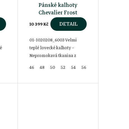
Pánské kalhoty
Chevalier Frost
Powerfill 130 Pants
DETAIL
10 399 Kč
01-1020208_6003 Velmi
é
teplé lovecké kalhoty –
Nepromokavá tkanina z
recyklovaného polyesteru –
46
48
50
52
54
56
60
62
64
Mnoho kapes a funkcí