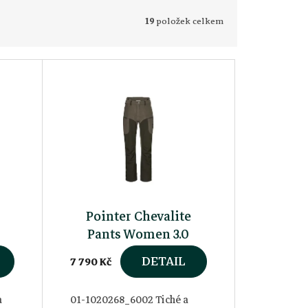
19
položek celkem
Pointer Chevalite
Pants Women 3.0
Autumn Green
DETAIL
7 790 Kč
a
01-1020268_6002 Tiché a