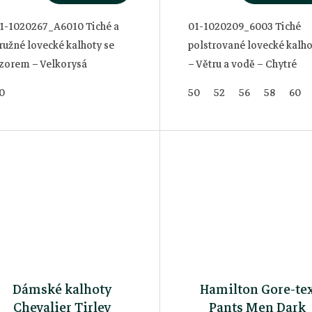
1-1020267_A6010 Tiché a
01-1020209_6003 Tiché
ružné lovecké kalhoty se
polstrované lovecké kalho
zorem – Velkorysá
– Větru a vodě – Chytré
entilace – Vodotěsné a
funkce a kapsy Vodní
0
50
52
56
58
60
ětruodolné
sloupec: 10 000 mm
Prodyšnost: 10 000
g/m2/24h
Dámské kalhoty
Hamilton Gore-te
Chevalier Tirley
Pants Men Dark