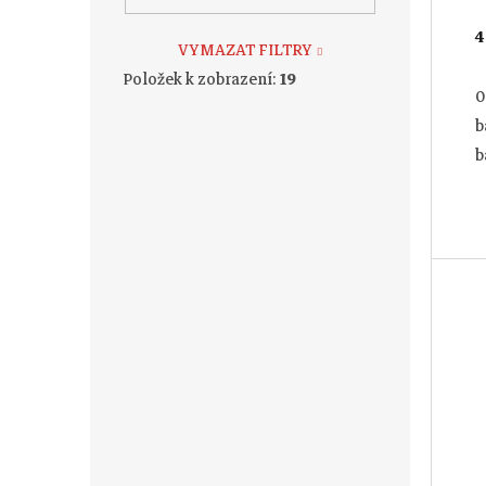
4
VYMAZAT FILTRY
Položek k zobrazení:
19
0
b
b