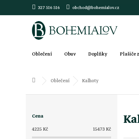
Přejít
327 516 516
obchod@bohemialov.cz
na
obsah
Oblečení
Obuv
Doplňky
Plašiče 
Oblečení
Kalhoty
Domů
P
o
Ka
Cena
s
4225
Kč
15473
Kč