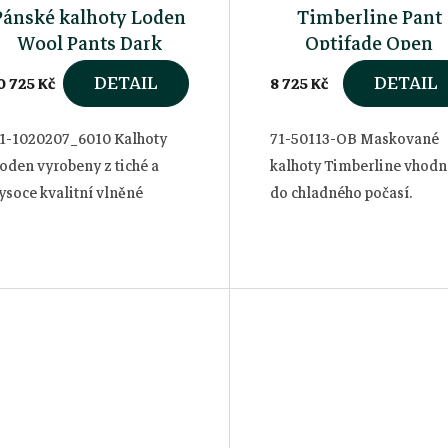
Pánské kalhoty Loden
Timberline Pant
Wool Pants Dark
Optifade Open
Green Melange
Country
DETAIL
DETAIL
0 725 Kč
8 725 Kč
1-1020207_6010 Kalhoty
71-50113-OB Maskované
oden vyrobeny z tiché a
kalhoty Timberline vhodn
ysoce kvalitní vlněné
do chladného počasí.
kaniny.