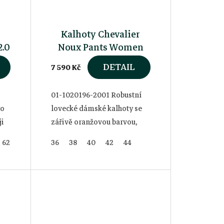
Kalhoty Chevalier
2.0
Noux Pants Women
DETAIL
7 590 Kč
01-1020196-2001 Robustní
ro
lovecké dámské kalhoty se
ji
zářivě oranžovou barvou,
díky které budete jasně vidět
62
36
38
40
42
44
v poli i v lese. Díky vysoké
odolnosti a spolehlivé
ochraně před...