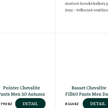
strečové lovecké kalhoty 
ženy – Velkorysá ventilac
Vodotěsné a větruodolné
Vodní sloupec: 20 000 m
Prodyšnost: 20 000
g/m2/24h
Pointer Chevalite
Basset Chevalite
Pants Men 3.0 Autumn
Fill60 Pants Men D
Green 50 Deer
Green
DETAIL
DETAIL
 790 Kč
8 554 Kč