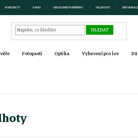
KONTAKTY
O NÁS
OBCHODNÍ PODMÍNKY
VELIKOSTI
INFORMAC
HLEDAT
zvěře
Fotopasti
Optika
Vybavení pro lov
Dá
lhoty