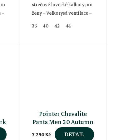
pro
strečové lovecké kalhoty pro
e –
ženy – Velkorysá ventilace –
Vodotěsné a větruodolné
36
40
42
44
m
Vodní sloupec: 20 000 mm
Prodyšnost: 20 000
g/m2/24h
Pointer Chevalite
ark
Pants Men 3.0 Autumn
Green
DETAIL
7 790 Kč