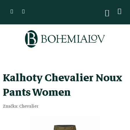
Přejít
na
NÁKUPN
KOŠÍK
obsah
Kalhoty Chevalier Noux
Pants Women
Značka:
Chevalier