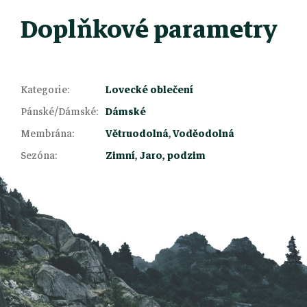
Doplňkové parametry
Kategorie
:
Lovecké oblečení
Pánské/Dámské
:
Dámské
Z
Membrána
:
Větruodolná
,
Voděodolná
Sezóna
:
Zimní
,
Jaro, podzim
á
p
a
t