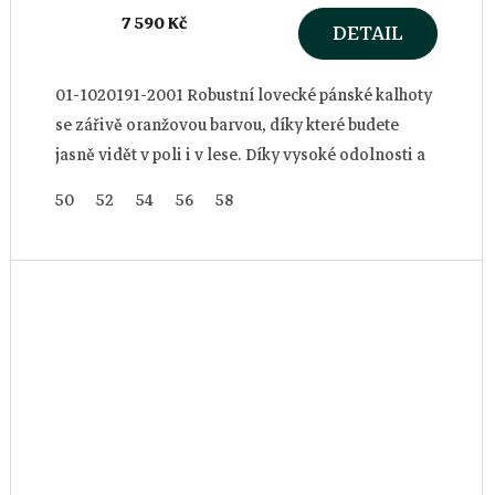
7 590 Kč
DETAIL
01-1020191-2001 Robustní lovecké pánské kalhoty
se zářivě oranžovou barvou, díky které budete
jasně vidět v poli i v lese. Díky vysoké odolnosti a
spolehlivé ochraně před...
50
52
54
56
58