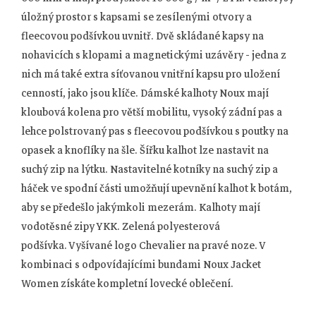
úložný prostor s kapsami se zesílenými otvory a
fleecovou podšívkou uvnitř.
Dvě skládané kapsy na
nohavicích s klopami a magnetickými uzávěry - jedna z
nich má také extra síťovanou vnitřní kapsu pro uložení
cenností, jako jsou klíče. Dámské
kalhoty Noux mají
kloubová kolena pro větší mobilitu, vysoký zádní pas a
lehce polstrovaný pas s fleecovou podšívkou s poutky na
opasek a knoflíky na šle.
Šířku kalhot lze nastavit na
suchý zip na lýtku.
Nastavitelné kotníky na suchý zip a
háček ve spodní části umožňují upevnění kalhot k botám,
aby se předešlo jakýmkoli mezerám.
Kalhoty mají
vodotěsné zipy YKK.
Zelená polyesterová
podšívka.
Vyšívané logo Chevalier na pravé noze.
V
kombinaci s odpovídajícími bundami Noux Jacket
Women získáte kompletní lovecké oblečení.