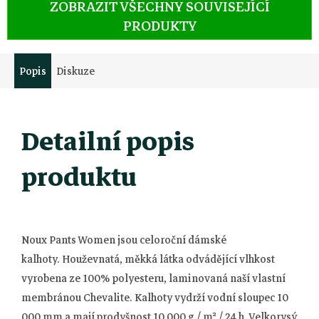
ZOBRAZIT VŠECHNY SOUVISEJÍCÍ
PRODUKTY
Popis
Diskuze
Detailní popis
produktu
Noux Pants Women jsou celoroční dámské
kalhoty.
Houževnatá, měkká látka odvádějící vlhkost
vyrobena ze 100% polyesteru, laminovaná naší vlastní
membránou Chevalite.
Kalhoty vydrží vodní sloupec 10
000 mm a mají prodyšnost 10 000 g / m² / 24 h.
Velkorysý