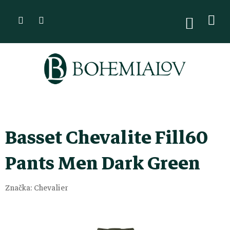
Přejít
na
NÁKUPN
KOŠÍK
obsah
Basset Chevalite Fill60
Pants Men Dark Green
Značka:
Chevalier