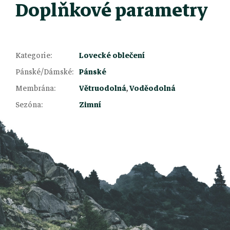
Doplňkové parametry
Kategorie
:
Lovecké oblečení
Pánské/Dámské
:
Pánské
Z
Membrána
:
Větruodolná
,
Voděodolná
Sezóna
:
Zimní
á
p
a
t
í