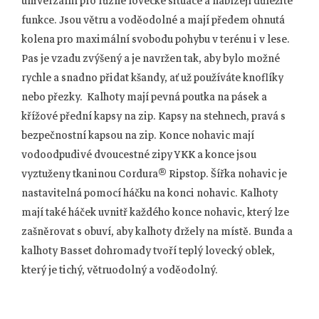
univerzální pro různé lovecké situace a nabízejí důležité
funkce. Jsou větru a voděodolné a mají předem ohnutá
kolena pro maximální svobodu pohybu v terénu i v lese.
Pas je vzadu zvýšený a je navržen tak, aby bylo možné
rychle a snadno přidat kšandy, ať už používáte knoflíky
nebo přezky. Kalhoty mají pevná poutka na pásek a
křížové přední kapsy na zip. Kapsy na stehnech, pravá s
bezpečnostní kapsou na zip. Konce nohavic mají
vodoodpudivé dvoucestné zipy YKK a konce jsou
vyztuženy tkaninou Cordura® Ripstop. Šířka nohavic je
nastavitelná pomocí háčku na konci nohavic. Kalhoty
mají také háček uvnitř každého konce nohavic, který lze
zašněrovat s obuví, aby kalhoty držely na místě. Bunda a
kalhoty Basset dohromady tvoří teplý lovecký oblek,
který je tichý, větruodolný a voděodolný.