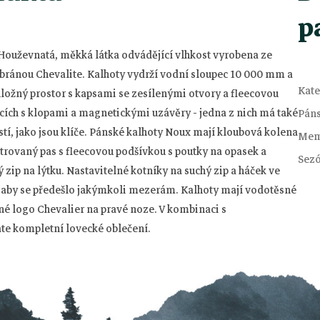
p
Houževnatá, měkká látka odvádějící vlhkost vyrobena ze
bránou Chevalite.
Kalhoty vydrží vodní sloupec 10 000 mm a
Kate
ložný prostor s kapsami se zesílenými otvory a fleecovou
cích s klopami a magnetickými uzávěry - jedna z nich má také
Pán
í, jako jsou klíče.
Pánské kalhoty Noux mají kloubová kolena
Mem
lstrovaný pas s fleecovou podšívkou s poutky na opasek a
Sez
 zip na lýtku.
Nastavitelné kotníky na suchý zip a háček ve
, aby se předešlo jakýmkoli mezerám.
Kalhoty mají vodotěsné
né logo Chevalier na pravé noze.
V kombinaci s
te kompletní lovecké oblečení.