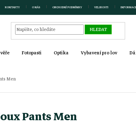
KONTAKTY
O NÁS
OBCHODNÍ PODMÍNKY
VELIKOSTI
INFORMAC
HLEDAT
zvěře
Fotopasti
Optika
Vybavení pro lov
Dá
ants Men
Noux Pants Men