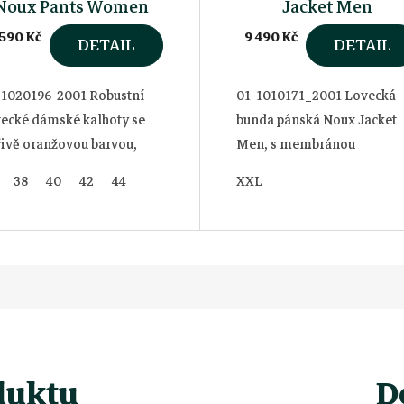
Noux Pants Women
Jacket Men
 590 Kč
9 490 Kč
DETAIL
DETAIL
-1020196-2001 Robustní
01-1010171_2001 Lovecká
vecké dámské kalhoty se
bunda pánská Noux Jacket
řivě oranžovou barvou,
Men, s membránou
y které budete jasně vidět
reflexní. Robustní lovecká
38
40
42
44
XXL
oli i v lese. Díky vysoké
bunda s jasně viditelnou
lnosti a spolehlivé
oranžovou, která vám
raně před...
umožní být vidět v poli i v...
duktu
D