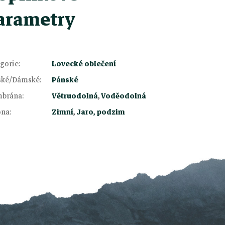
arametry
gorie
:
Lovecké oblečení
ské/Dámské
:
Pánské
brána
:
Větruodolná
,
Voděodolná
óna
:
Zimní
,
Jaro, podzim