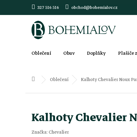
Přejít
327 516 516
obchod@bohemialov.cz
na
obsah
Oblečení
Obuv
Doplňky
Plašiče 
Oblečení
Kalhoty Chevalier Noux P
Domů
Kalhoty Chevalier 
Značka:
Chevalier