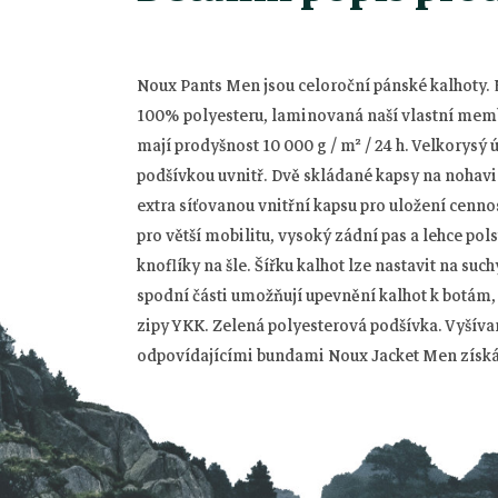
Noux Pants Men jsou celoroční pánské kalhoty.
100% polyesteru, laminovaná naší vlastní mem
mají prodyšnost 10 000 g / m² / 24 h.
Velkorysý ú
podšívkou uvnitř.
Dvě skládané kapsy na nohavi
extra síťovanou vnitřní kapsu pro uložení cennost
Z
pro větší mobilitu, vysoký zádní pas a lehce po
knoflíky na šle.
Šířku kalhot lze nastavit na suchý
á
spodní části umožňují upevnění kalhot k botám
zipy YKK.
Zelená polyesterová podšívka.
Vyšíva
p
odpovídajícími bundami Noux Jacket Men získá
a
t