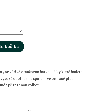
do košíku
ty se zářivě oranžovou barvou, díky které budete
íky vysoké odolnosti a spolehlivé ochraně před
bunda přirozenou volbou.