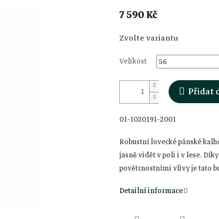
7 590 Kč
Měrná
Zvolte variantu
cena:
Velikost
Přidat 
01-1020191-2001
Robustní lovecké pánské kalho
jasně vidět v poli i v lese. D
povětrnostními vlivy je tato 
Detailní informace