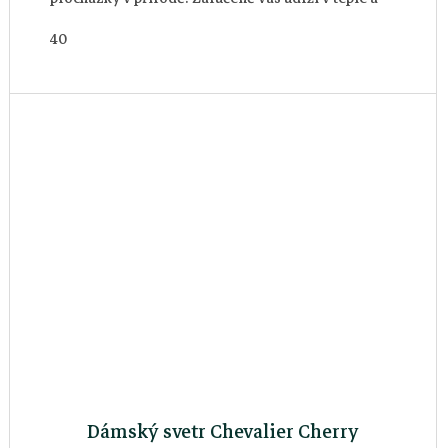
zároveň je skvělou střední vrstvou v...
40
Dámský svetr Chevalier Cherry