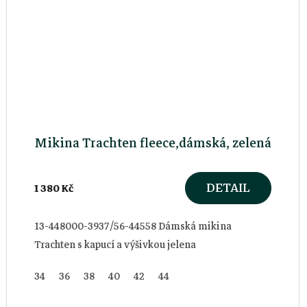
Mikina Trachten fleece,dámská, zelená
DETAIL
1 380 Kč
13-448000-3937/56-44558 Dámská mikina
Trachten s kapucí a výšivkou jelena
34
36
38
40
42
44