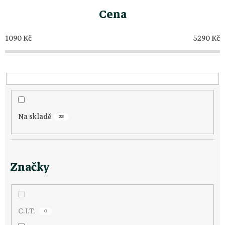
z
Cena
e
1090
Kč
5290
Kč
n
í
p
Na skladě
r
23
o
Značky
d
u
C.I.T.
0