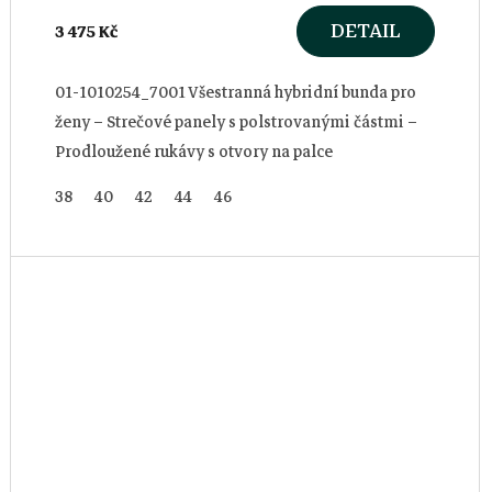
DETAIL
3 475 Kč
01-1010254_7001 Všestranná hybridní bunda pro
ženy – Strečové panely s polstrovanými částmi –
Prodloužené rukávy s otvory na palce
38
40
42
44
46