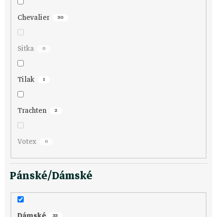
k
t
Chevalier
30
ů
Sitka
0
Tilak
1
Trachten
2
Votex
0
Pánské/Dámské
Dámské
33