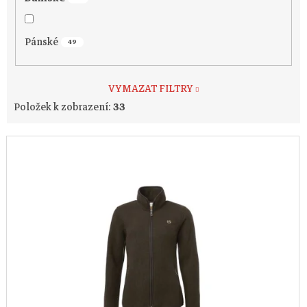
Pánské
49
VYMAZAT FILTRY
Položek k zobrazení:
33
V
ý
p
i
s