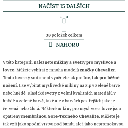
NAČÍST 15 DALŠÍCH
S
1
2
t
O
r
33
položek celkem
á
v
NAHORU
n
l
k
V této kategorii naleznete
mikiny a svetry pro myslivce a
o
á
lovce.
Můžete vybírat z mnoha modelů
značky Chevalier
.
v
Tento lovecký sortiment využijete jak pro
lov, tak pro běžné
á
d
nošení
. Lze vybírat myslivecké mikiny na zip v zelené barvě
n
nebo hnědé. Klasické svetry z velmi kvalitních materiálů v
a
í
hnědé a zelené barvě, také ale v barvách pestřejších jako je
červená nebo žlutá. Některé mikiny pro myslivce a lovce jsou
c
Z
opatřeny
membránou Gore-Tex nebo Chevalite.
Můžete je
tak vzít jako spodní vrstvu pod bundu ale i jako nepromokavou