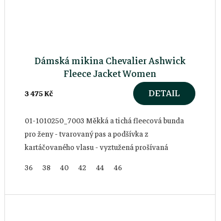
Dámská mikina Chevalier Ashwick
Fleece Jacket Women
DETAIL
3 475 Kč
01-1010250_7003 Měkká a tichá fleecová bunda
pro ženy - tvarovaný pas a podšívka z
kartáčovaného vlasu - vyztužená prošívaná
alcantarou a poutky na antény
36
38
40
42
44
46