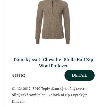
Dámský svetr Chevalier Stella Half Zip
Wool Pullover
DETAIL
4 475 Kč
01-1240017_7010 Teplý dámský vlněný svetr –
Silný žakárový úplet – Poloviční zip s vysokým
límcem