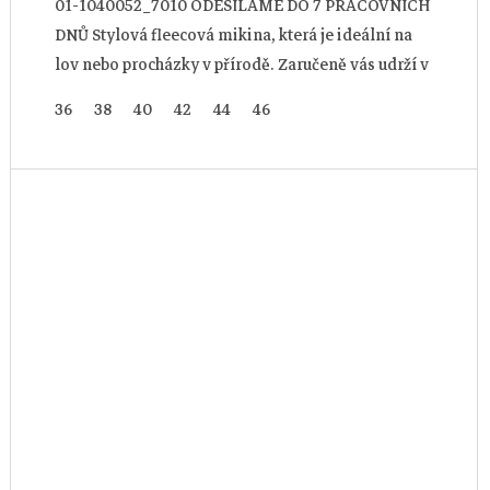
01-1040052_7010 ODESÍLÁME DO 7 PRACOVNÍCH
DNŮ Stylová fleecová mikina, která je ideální na
lov nebo procházky v přírodě. Zaručeně vás udrží v
teple a zároveň je skvělou...
36
38
40
42
44
46