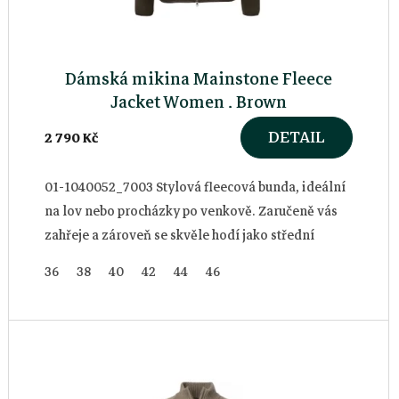
p
r
Dámská mikina Mainstone Fleece
o
Jacket Women , Brown
DETAIL
2 790 Kč
d
u
01-1040052_7003 Stylová fleecová bunda, ideální
na lov nebo procházky po venkově. Zaručeně vás
k
zahřeje a zároveň se skvěle hodí jako střední
vrstva v chladných dnech.
36
38
40
42
44
46
t
ů