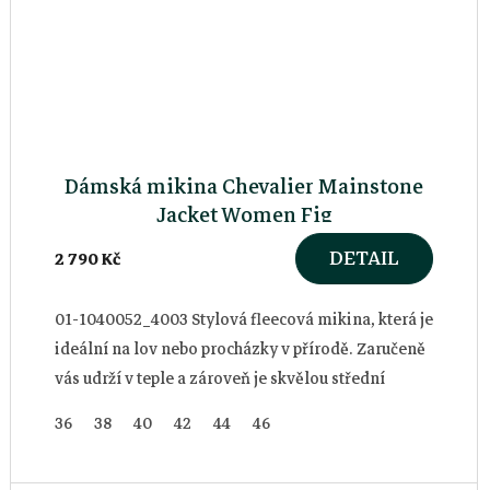
Dámská mikina Chevalier Mainstone
Jacket Women Fig
DETAIL
2 790 Kč
01-1040052_4003 Stylová fleecová mikina, která je
ideální na lov nebo procházky v přírodě. Zaručeně
vás udrží v teple a zároveň je skvělou střední
vrstvou v chladných dnech.
36
38
40
42
44
46