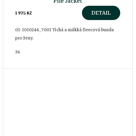
Pile Jacket
DETAIL
1 975 Kč
01-1010244_7001 Tichá a měkká fleecová bunda
pro ženy.
36