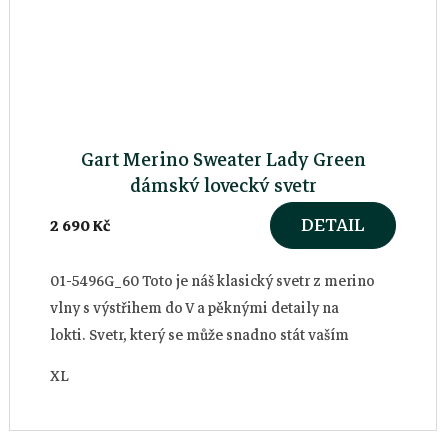
Gart Merino Sweater Lady Green
dámský lovecký svetr
DETAIL
2 690 Kč
01-5496G_60 Toto je náš klasický svetr z merino
vlny s výstřihem do V a pěknými detaily na
lokti. Svetr, který se může snadno stát vaším
oblíbeným na střelnici, doma nebo...
XL