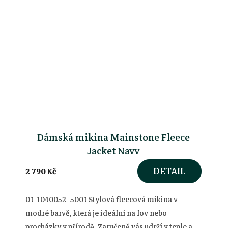
Dámská mikina Mainstone Fleece
Jacket Navy
DETAIL
2 790 Kč
01-1040052_5001 Stylová fleecová mikina v
modré barvě, která je ideální na lov nebo
procházky v přírodě. Zaručeně vás udrží v teple a