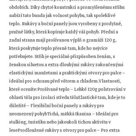
obdobích. Díky chytré konstrukci a promyšlenému střihu
nabízí tato bunda jak volnost pohybu, tak spolehlivé
teplo. Rukávy a boční panely jsou vyrobeny z prodyšné,
pružné látky, která kopíruje každý váš pohyb. Přední a
zadní strana mají prošívanou výplň o gramáži 120 g,
která poskytuje teplo přesně tam, kde ho nejvíce
potřebujete. Střih je speciálně přizpůsoben ženám, s
ženskou siluetou a extra dlouhými rukávy zakončenými
elastickými manžetami a praktickými otvory pro palce –
ideální pro ochranu před větrem a chladem.Vlastnosti,
které oceníte:Prošívané teplo – Lehké 120g polstrování v
oblasti těla pro izolaci středu tělaElastické tam, kde je to
důležité – Flexibilní boční panely a rukávy pro
neomezený pohybTichá, měkká tkanina – Ideální pro
stalking, turistiku nebo jakoukoli tichou aktivitu v
leseProdloužené rukávy s otvory pro palce – Pro extra