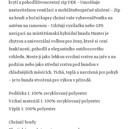
krytí a pohodlíDvoucestný zip YKK – Umožňuje
nastavitelnou ventilaci a mobilituBezpečné uložení – Zip
na hrudi a boční kapsy chrání vaše vybaveníPoutka na
anténu na ramenou – Udržují vysílačku nebo GPS
navigaci na místěDámská hybridní bunda Hunter je
chytrou a univerzální volbou pro ženy, které si cení
funkčnosti, pohodlí a elegantního outdoorového
vzhledu. Noste ji jako lehkou svrchní vrstvu na jaře a na
podzim nebo jako střední vrstvu pod bundou v
chladnějších měsících. Tichá, teplá a navržená pro pohyb
– je to bunda stvořená pro výkon v přírodě.
Podšívka 1: 100% recyklovaný polyester
Vrchní materiál 1: 100% recyklovaný polyester
Výplň 1: 100% polyester
Chránič brady