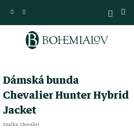
Přejít
na
NÁKUPN
KOŠÍK
obsah
Dámská bunda
Chevalier Hunter Hybrid
Jacket
Značka:
Chevalier