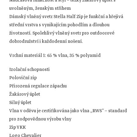
uvolněným, ženským střihem
Dámský vlněný svetr Stella Half Zip je funkční a hřejivá
střední vrstva s vynikajícím pohodlím a dlouhou
životností. Spolehlivý vlněný svetr pro outdoorové
dobrodružství i každodenní nošení.
Vrchní materiál 1: 65 % vlna, 35 % polyamid
Izolační schopnosti
Poloviční zip
Přirozená regulace zápachu
Žakárový úplet
Silný úplet
Vlna v oděvu je certifikována jako vlna „RWS“ – standard
pro zodpovědnou výrobu vlny
Zip YKK
Logo Chevalier