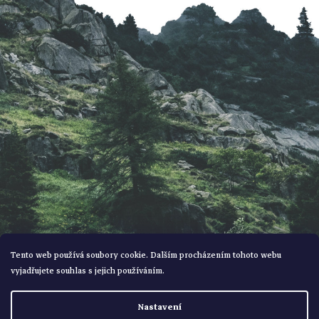
a
t
í
Tento web používá soubory cookie. Dalším procházením tohoto webu
vyjadřujete souhlas s jejich používáním.
Vytvořil Shoptet
Nastavení