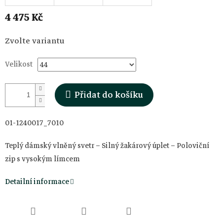
4 475 Kč
Měrná
Zvolte variantu
cena:
Velikost
Přidat do košíku
01-1240017_7010
Teplý dámský vlněný svetr – Silný žakárový úplet – Poloviční
zip s vysokým límcem
Detailní informace