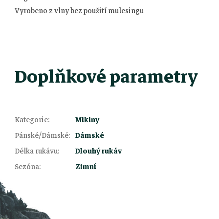
Vyrobeno z vlny bez použití mulesingu
Doplňkové parametry
Kategorie
:
Mikiny
Pánské/Dámské
:
Dámské
Z
Délka rukávu
:
Dlouhý rukáv
Sezóna
:
Zimní
á
p