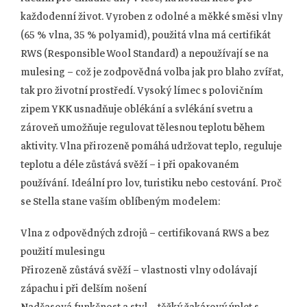
každodenní život. Vyroben z odolné a měkké směsi vlny
(65 % vlna, 35 % polyamid), použitá vlna má certifikát
RWS (Responsible Wool Standard) a nepoužívají se na
mulesing – což je zodpovědná volba jak pro blaho zvířat,
tak pro životní prostředí. Vysoký límec s polovičním
zipem YKK usnadňuje oblékání a svlékání svetru a
zároveň umožňuje regulovat tělesnou teplotu během
aktivity. Vlna přirozeně pomáhá udržovat teplo, reguluje
teplotu a déle zůstává svěží – i při opakovaném
používání. Ideální pro lov, turistiku nebo cestování. Proč
se Stella stane vaším oblíbeným modelem:
Vlna z odpovědných zdrojů – certifikovaná RWS a bez
použití mulesingu
Přirozeně zůstává svěží – vlastnosti vlny odolávají
zápachu i při delším nošení
Nadčasová funkčnost a styl – těžký žakárový úplet s