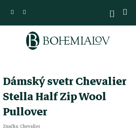
Přejít
na
NÁKUPN
KOŠÍK
obsah
Dámský svetr Chevalier
Stella Half Zip Wool
Pullover
Značka:
Chevalier