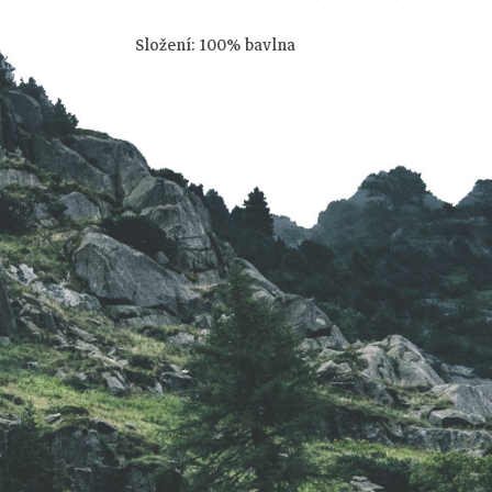
á
Složení: 100% bavlna
p
a
t
í