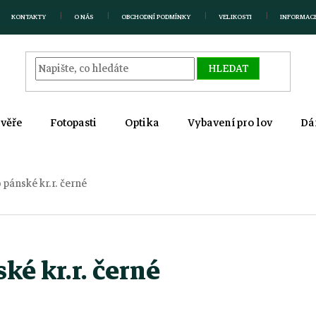
KONTAKTY
O NÁS
OBCHODNÍ PODMÍNKY
VELIKOSTI
INFORMAC
HLEDAT
zvěře
Fotopasti
Optika
Vybavení pro lov
Dá
 pánské kr.r. černé
ké kr.r. černé