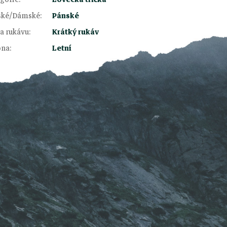
ské/Dámské
:
Pánské
a rukávu
:
Krátký rukáv
óna
:
Letní