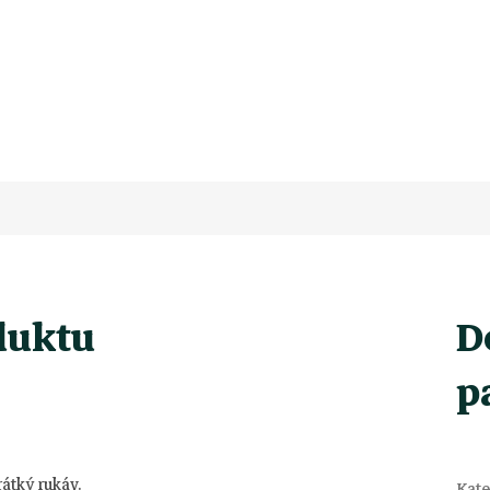
duktu
D
p
rátký rukáv.
Kate