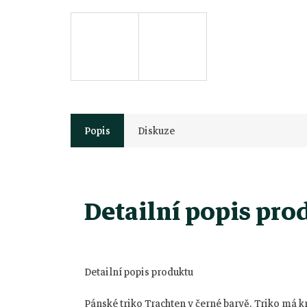
Popis
Diskuze
Detailní popis pro
Detailní popis produktu
Z
Pánské triko Trachten v černé barvě. Triko má k