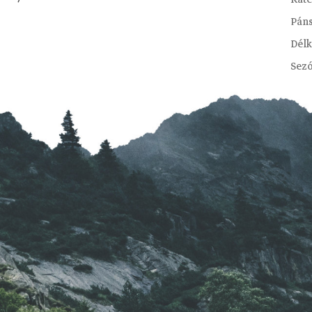
Pán
Délk
Sez