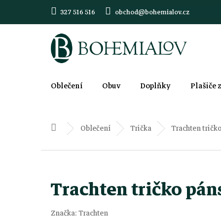
Přejít
327 516 516
obchod@bohemialov.cz
na
obsah
Oblečení
Obuv
Doplňky
Plašiče 
Oblečení
Trička
Trachten tričko
Domů
Trachten tričko páns
Značka:
Trachten