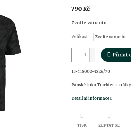
790 Kč
Měrná
Zvolte variantu
cena:
Velikost
Přidat 
13-418000-4226/70
Pánské triko Trachten s krát
Detailní informace
TISK
ZEPTAT SE