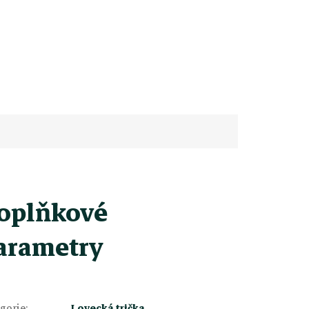
oplňkové
arametry
gorie
:
Lovecká trička