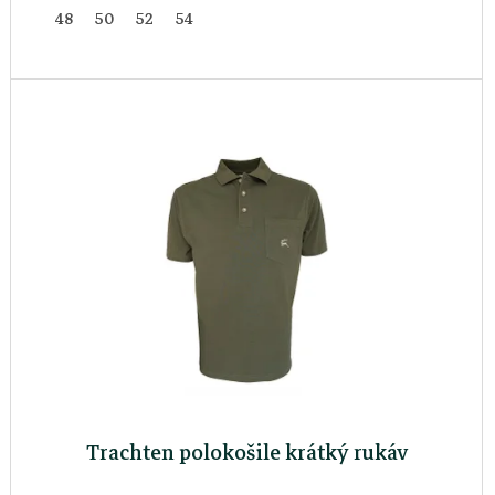
k
48
50
52
54
t
ů
Trachten polokošile krátký rukáv