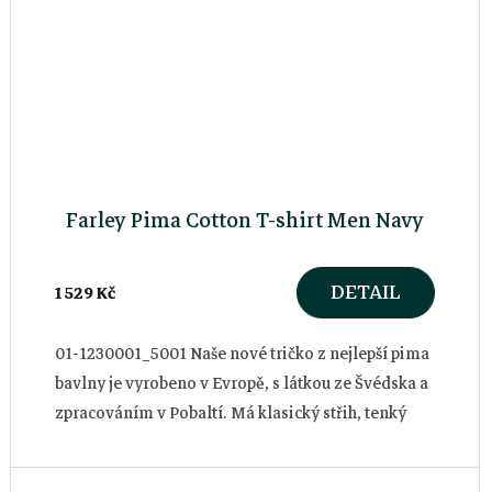
Farley Pima Cotton T-shirt Men Navy
DETAIL
1 529 Kč
01-1230001_5001 Naše nové tričko z nejlepší pima
bavlny je vyrobeno v Evropě, s látkou ze Švédska a
zpracováním v Pobaltí. Má klasický střih, tenký
lem u krku a decentní...