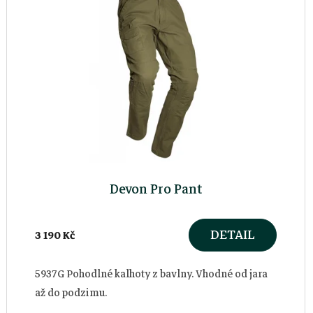
ý
p
i
s
p
r
Devon Pro Pant
o
DETAIL
3 190 Kč
d
u
5937G Pohodlné kalhoty z bavlny. Vhodné od jara
až do podzimu.