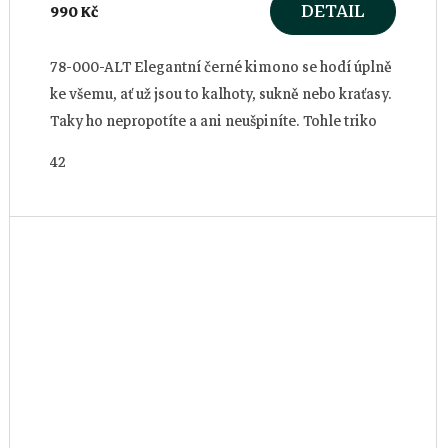
DETAIL
990 Kč
78-000-ALT Elegantní černé kimono se hodí úplně
ke všemu, ať už jsou to kalhoty, sukně nebo kraťasy.
Taky ho nepropotíte a ani neušpiníte. Tohle triko
Vám jednoduše nemůže...
42