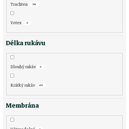
Trachten
38
Votex
2
Délka rukávu
Dlouhý rukáv
5
Krátký rukáv
49
Membrána