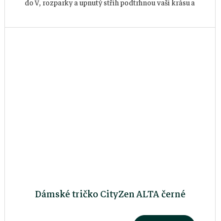
do V, rozparky a upnutý střih podtrhnou vaši krásu a
prémiová bavlna s...
Dámské tričko CityZen ALTA černé