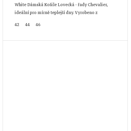
White Dámská Košile Lovecká - řady Chevalier,
ideální pro mírně teplejší dny. Vyrobeno z
kostkované látky s technickým...
42
44
46