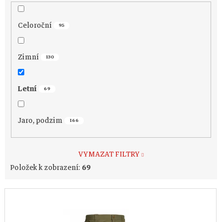
Celoroční
95
Zimní
130
Letní
69
Jaro, podzim
166
VYMAZAT FILTRY
Položek k zobrazení:
69
V