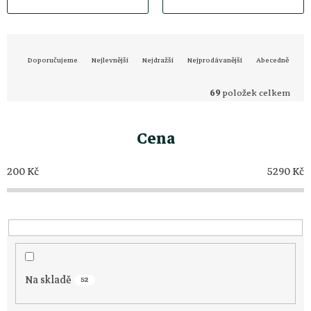
Ř
Doporučujeme
Nejlevnější
Nejdražší
Nejprodávanější
Abecedně
a
69
položek celkem
z
Cena
e
200
Kč
5290
Kč
n
í
p
Na skladě
r
52