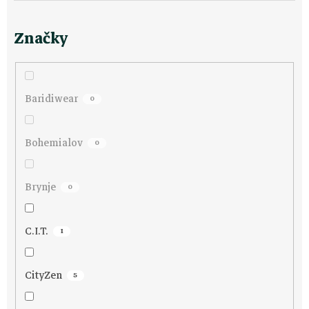
o
Značky
d
u
Baridiwear
0
k
t
Bohemialov
0
ů
Brynje
0
C.I.T.
1
CityZen
5