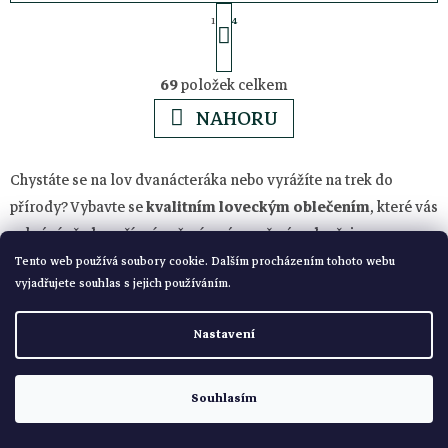
S
1
4
t
O
r
69
položek celkem
á
v
NAHORU
n
l
k
Chystáte se na lov dvanácteráka nebo vyrážíte na trek do
o
á
přírody? Vybavte se
kvalitním loveckým oblečením
, které vás
v
ochrání před nepřízní počasí a zároveň vám dopřeje
á
d
maximální pohodlí.
Dámské i pánské myslivecké oblečení
Tento web používá soubory cookie. Dalším procházením tohoto webu
n
vyjadřujete souhlas s jejich používáním.
sází nejen na praktičnost, ale také na pohodlí a stylovou
a
í
eleganci. Nezapomínáme ani na malé lovce, pro které máme
Nastavení
řadu
dětského mysliveckého oblečení
. Vyberte si z široké
c
nabídky
loveckých kalhot
,
bund
,
triček
, stylových
košil
a
dalších kousků. Jako základní vrstvu použijte funkční
Souhlasím
í
termoprádlo
.