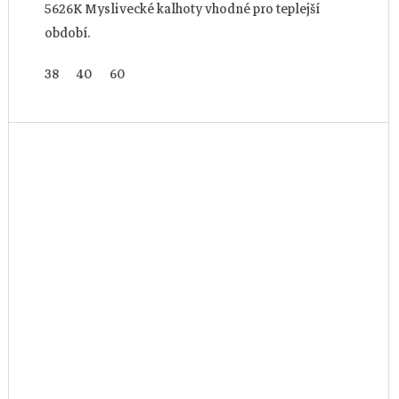
5626K Myslivecké kalhoty vhodné pro teplejší
období.
38
40
60