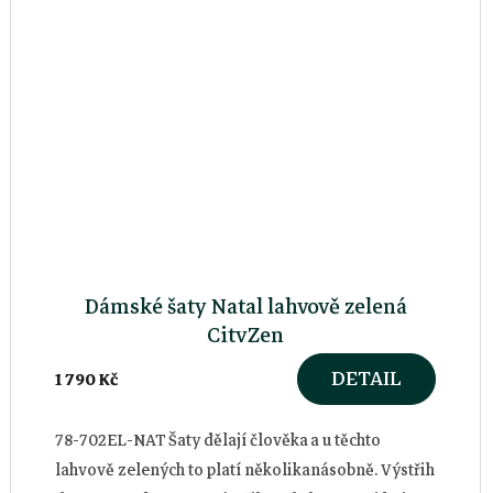
Dámské šaty Natal lahvově zelená
CityZen
DETAIL
1 790 Kč
78-702EL-NAT Šaty dělají člověka a u těchto
lahvově zelených to platí několikanásobně. Výstřih