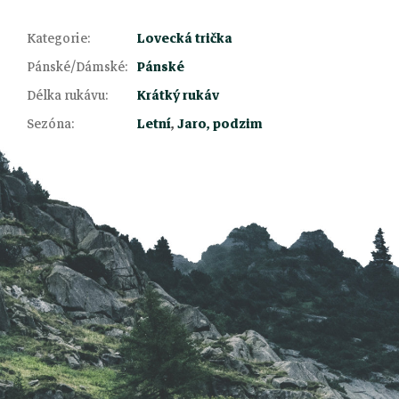
Kategorie
:
Lovecká trička
Pánské/Dámské
:
Pánské
Z
Délka rukávu
:
Krátký rukáv
Sezóna
:
Letní
,
Jaro, podzim
á
p
a
t
í