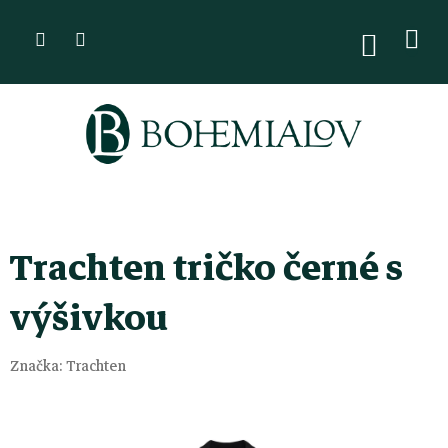
Přejít
na
NÁKUPN
KOŠÍK
obsah
Trachten tričko černé s
výšivkou
Značka:
Trachten