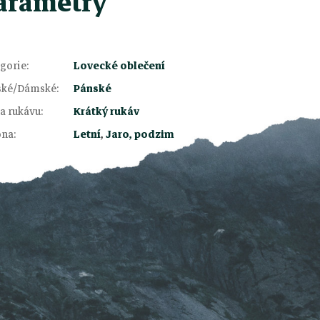
arametry
gorie
:
Lovecké oblečení
ské/Dámské
:
Pánské
a rukávu
:
Krátký rukáv
óna
:
Letní
,
Jaro, podzim