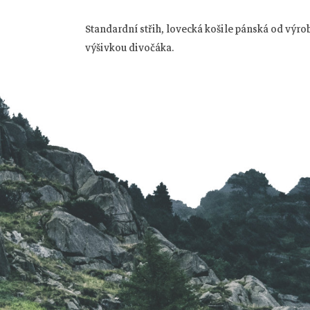
Standardní střih, lovecká košile pánská od výro
Z
výšivkou divočáka.
á
p
a
t
í