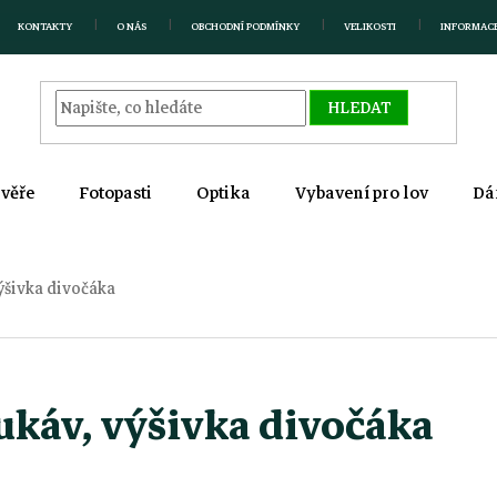
KONTAKTY
O NÁS
OBCHODNÍ PODMÍNKY
VELIKOSTI
INFORMAC
HLEDAT
zvěře
Fotopasti
Optika
Vybavení pro lov
Dá
výšivka divočáka
rukáv, výšivka divočáka