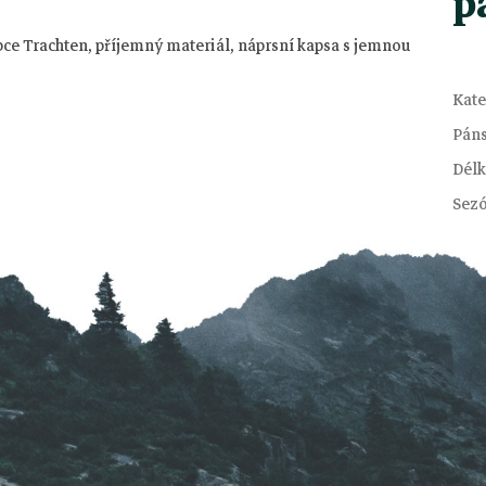
p
bce Trachten, příjemný materiál, náprsní kapsa s jemnou
Kate
Pán
Délk
Sez