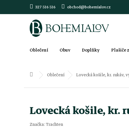
Přejít
327 516 516
obchod@bohemialov.cz
na
obsah
Oblečení
Obuv
Doplňky
Plašiče 
Oblečení
Lovecká košile, kr. rukáv, 
Domů
Lovecká košile, kr. 
Značka:
Trachten