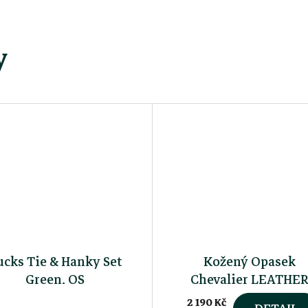
y
ucks Tie & Hanky Set
Kožený Opasek
Green, OS
Chevalier LEATHE
BELT
2
2 190 Kč