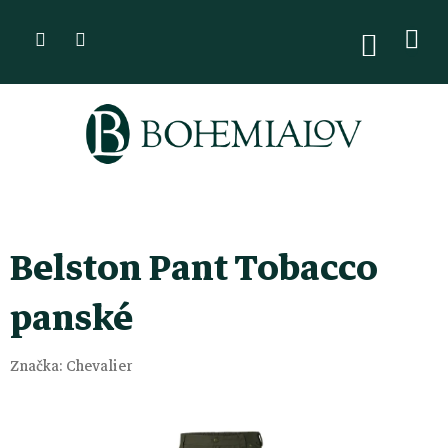
Přejít
na
NÁKUPN
KOŠÍK
obsah
Belston Pant Tobacco
panské
Značka:
Chevalier