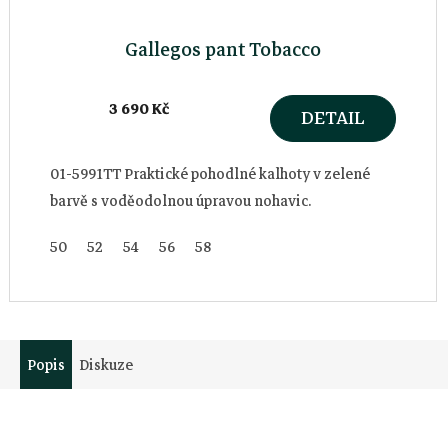
Gallegos pant Tobacco
3 690 Kč
DETAIL
01-5991TT Praktické pohodlné kalhoty v zelené
barvě s voděodolnou úpravou nohavic.
50
52
54
56
58
Popis
Diskuze