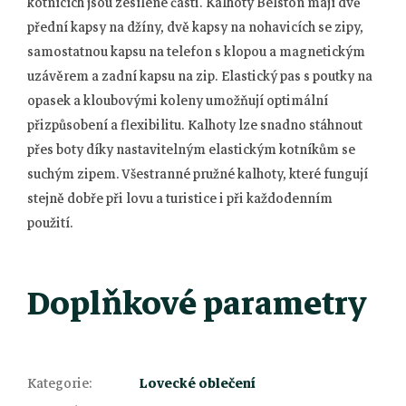
kotnících jsou zesílené části.
Kalhoty Belston mají dvě
přední kapsy na džíny, dvě kapsy na nohavicích se zipy,
samostatnou kapsu na telefon s klopou a magnetickým
uzávěrem a zadní kapsu na zip.
Elastický pas s poutky na
opasek a kloubovými koleny umožňují optimální
přizpůsobení a flexibilitu.
Kalhoty lze snadno stáhnout
přes boty díky nastavitelným elastickým kotníkům se
suchým zipem.
Všestranné pružné kalhoty, které fungují
stejně dobře při lovu a turistice i při každodenním
použití.
Doplňkové parametry
Kategorie
:
Lovecké oblečení