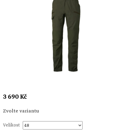
3 690 Kč
Měrná
Zvolte variantu
cena:
Velikost