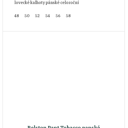
lovecké kalhoty pánské celoroční
48
50
52
54
56
58
Belston Pant Tobacco panské