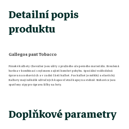
Detailní popis
produktu
Gallegos pant Tobacco
Pánské kalhoty Chevalier jsou ušity z pružného ale pevného materiálu. Broušená
bavlna v kombinaci s nylonem zajistí komfort pohybu. Speciální voděodolná
úprava na nohavicích a v zadní části kalhot. Pas kalhot je měkký a elastický.
Kalhoty mají několik užitečných kapes včetně kapsy na stehně. Nohavice jsou
opatřeny zipy pro úpravu šířky na boty.
Doplňkové parametry