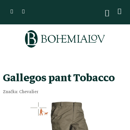
Přejít
na
NÁKUPN
KOŠÍK
obsah
Gallegos pant Tobacco
Značka:
Chevalier