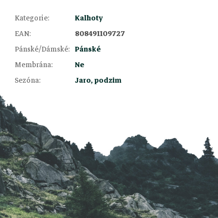
Kategorie
:
Kalhoty
EAN
:
808491109727
Pánské/Dámské
:
Pánské
Z
Membrána
:
Ne
Sezóna
:
Jaro, podzim
á
p
a
t
í