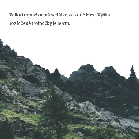
Velká trojnožka má sedátko ze silné kůže. Výška
Z
rozložené trojnožky je 60cm.
á
p
a
t
í