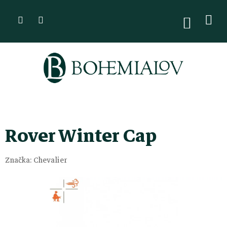
Přejít
na
NÁKUPN
KOŠÍK
obsah
Rover Winter Cap
Značka:
Chevalier