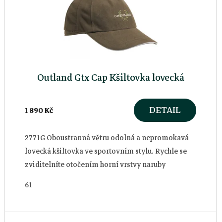
Outland Gtx Cap Kšiltovka lovecká
DETAIL
1 890 Kč
2771G Oboustranná větru odolná a nepromokavá
lovecká kšiltovka ve sportovním stylu. Rychle se
zviditelníte otočením horní vrstvy naruby
oranžové strany. Ochranné...
61