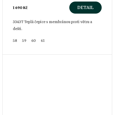
DETAIL
1 690 Kč
3343T Teplá čepice s membránou proti větru a
dešti.
58
59
60
61