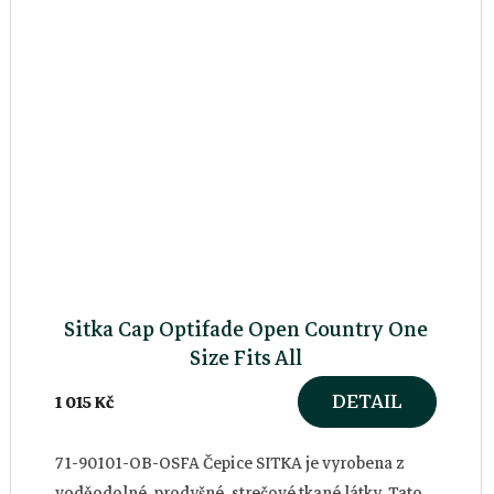
Sitka Cap Optifade Open Country One
Size Fits All
DETAIL
1 015 Kč
71-90101-OB-OSFA Čepice SITKA je vyrobena z
voděodolné, prodyšné, strečové tkané látky. Tato