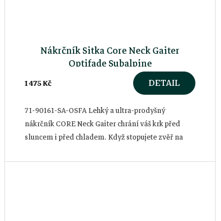
Nákrčník Sitka Core Neck Gaiter
Optifade Subalpine
DETAIL
1 475 Kč
71-90161-SA-OSFA Lehký a ultra-prodyšný
nákrčník CORE Neck Gaiter chrání váš krk před
sluncem i před chladem. Když stopujete zvěř na
krátkou vzdálenost, přetáhnete nákrčník...