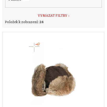
VYMAZAT FILTRY
Položek k zobrazení:
24
V
ý
p
i
s
p