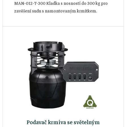
k
u
MAN-012-T-300 Kladka s nosností do 300 kg pro
zavěšení sudu s namontovaným krmítkem.
t
k
ů
t
ů
Podavač krmiva se světelným