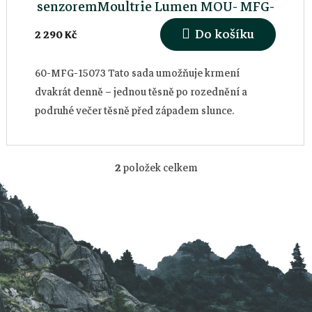
senzoremMoultrie Lumen MOU- MFG-
15073
Do košíku
2 290 Kč
60-MFG-15073 Tato sada umožňuje krmení
dvakrát denně – jednou těsně po rozednění a
podruhé večer těsně před západem slunce.
Z
á
2
položek celkem
O
p
v
a
l
t
á