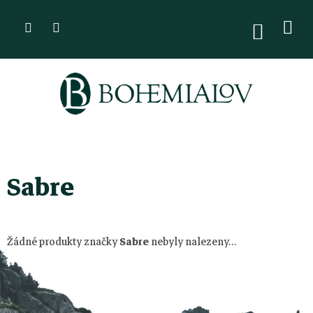
Přejít
na
NÁKUPN
KOŠÍK
obsah
Sabre
Z
á
Žádné produkty značky
Sabre
nebyly nalezeny...
p