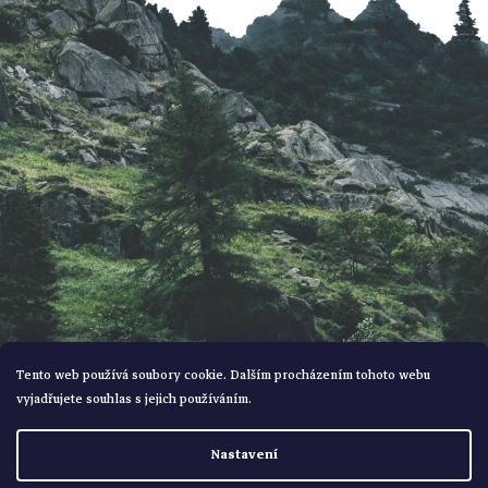
a
t
í
Tento web používá soubory cookie. Dalším procházením tohoto webu
vyjadřujete souhlas s jejich používáním.
Vytvořil Shoptet
Nastavení