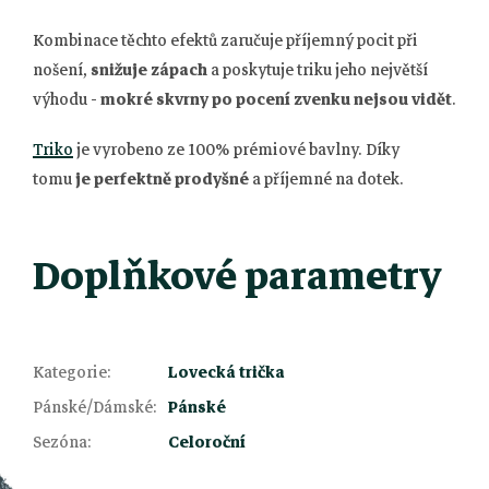
Kombinace těchto efektů zaručuje příjemný pocit při
nošení,
snižuje zápach
a poskytuje triku jeho největší
výhodu -
mokré skvrny po pocení zvenku nejsou vidět
.
Triko
je vyrobeno ze 100% prémiové bavlny. Díky
tomu
je perfektně prodyšné
a příjemné na dotek.
Doplňkové parametry
Kategorie
:
Lovecká trička
Z
Pánské/Dámské
:
Pánské
Sezóna
:
Celoroční
á