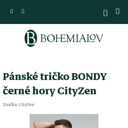
Přejít
na
NÁKUPN
KOŠÍK
obsah
Pánské tričko BONDY
černé hory CityZen
Značka:
CityZen