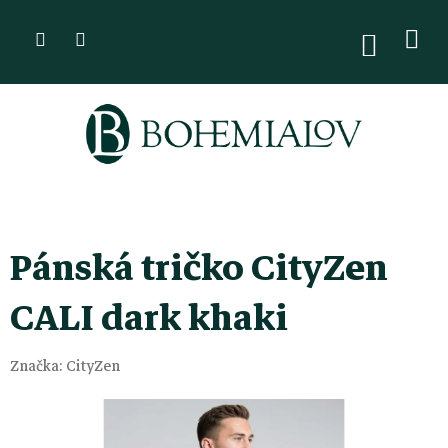
Přejít
na
NÁKUPN
KOŠÍK
obsah
Pánská tričko CityZen
CALI dark khaki
Značka:
CityZen