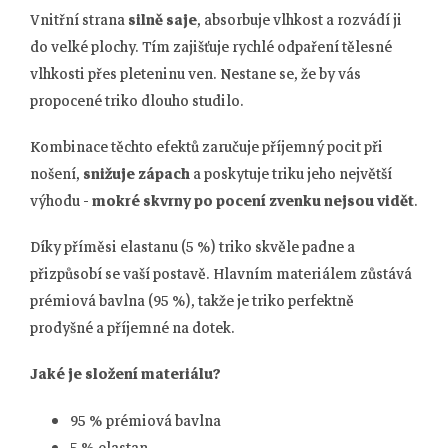
Vnitřní strana
silně saje
, absorbuje vlhkost a rozvádí ji
do velké plochy. Tím zajišťuje rychlé odpaření tělesné
vlhkosti přes pleteninu ven. Nestane se, že by vás
propocené triko dlouho studilo.
Kombinace těchto efektů zaručuje příjemný pocit při
nošení,
snižuje zápach
a poskytuje triku jeho největší
výhodu -
mokré skvrny po pocení zvenku nejsou vidět
.
Díky příměsi elastanu (5 %) triko skvěle padne a
přizpůsobí se vaší postavě. Hlavním materiálem zůstává
prémiová bavlna (95 %), takže je triko perfektně
prodyšné a příjemné na dotek.
Jaké je složení materiálu?
95 % prémiová bavlna
5 % elastan