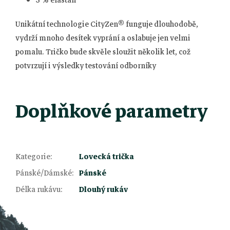
Unikátní technologie CityZen® funguje dlouhodobě,
vydrží mnoho desítek vyprání a oslabuje jen velmi
pomalu. Tričko bude skvěle sloužit několik let, což
potvrzují i výsledky testování odborníky
Doplňkové parametry
Kategorie
:
Lovecká trička
Z
Pánské/Dámské
:
Pánské
Délka rukávu
:
Dlouhý rukáv
á
p