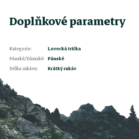
Doplňkové parametry
Kategorie
:
Lovecká trička
Z
Pánské/Dámské
:
Pánské
Délka rukávu
:
Krátký rukáv
á
p
a
t
í