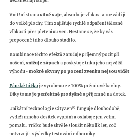
nezanechají stopu.
Vnitřní strana
silně saje
, absorbuje vlhkost a rozvádí ji
do velké plochy. Tím zajišťuje rychlé odpaření tělesné
vlhkosti přes pleteninu ven. Nestane se, že by vás
propocené triko dlouho studilo.
Kombinace těchto efektů zaručuje příjemný pocit při
nošení,
snižuje zápach
a poskytuje triku jeho největší
výhodu -
mokré skvrny po pocení zvenku nejsou vidět
.
Pánské tričko
je vyrobeno ze 100% prémiové bavlny.
Díky tomu
je perfektně prodyšné
a příjemné na dotek.
Unikátní technologie CityZen® funguje dlouhodobě,
vydrží mnoho desítek vyprání a oslabuje jen velmi
pomalu. Tričko bude skvěle sloužit několik let, což
potvrzují i výsledky testování odborníky