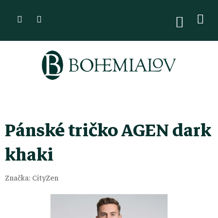
Přejít
na
NÁKUPN
KOŠÍK
obsah
Pánské tričko AGEN dark
khaki
Značka:
CityZen