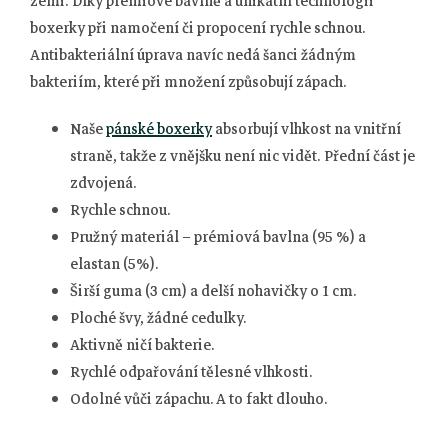
zemi. Díky prémiové bavlně a unikátní technologii
boxerky při namočení či propocení rychle schnou.
Antibakteriální úprava navíc nedá šanci žádným
bakteriím, které při množení způsobují zápach.
Naše
pánské boxerky
absorbují vlhkost na vnitřní
straně, takže z vnějšku není nic vidět. Přední část je
zdvojená.
Rychle schnou.
Pružný materiál – prémiová bavlna (95 %) a
elastan (5%).
Širší guma (3 cm) a delší nohavičky o 1 cm.
Ploché švy, žádné cedulky.
Aktivně ničí bakterie.
Rychlé odpařování tělesné vlhkosti.
Odolné vůči zápachu. A to fakt dlouho.