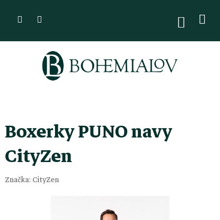
Přejít
na
NÁKUPN
KOŠÍK
obsah
Boxerky PUNO navy
CityZen
Značka:
CityZen