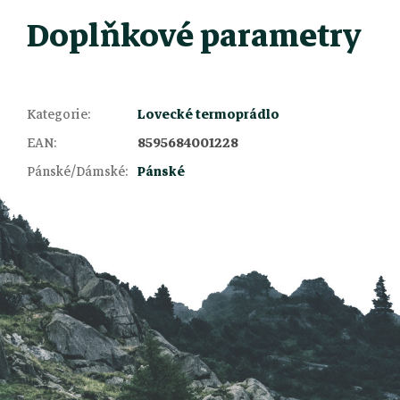
Doplňkové parametry
Kategorie
:
Lovecké termoprádlo
Z
EAN
:
8595684001228
Pánské/Dámské
:
Pánské
á
p
a
t
í