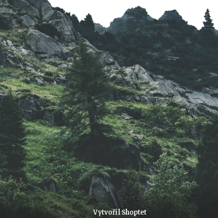
a
t
í
Vytvořil Shoptet