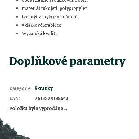
materiál rukojeti: polypropylen
lze mýt v myčce na nádobí
v dárkové krabičce
švýcarská kvalita
Doplňkové parametry
Kategorie
:
Škrabky
Z
EAN
:
7613329185643
Položka byla vyprodána…
á
p