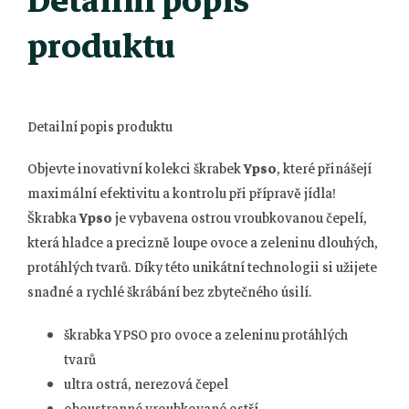
Detailní popis
produktu
Detailní popis produktu
Objevte inovativní kolekci škrabek
Ypso
, které přinášejí
maximální efektivitu a kontrolu při přípravě jídla!
Škrabka
Ypso
je vybavena ostrou vroubkovanou čepelí,
která hladce a precizně loupe ovoce a zeleninu dlouhých,
protáhlých tvarů. Díky této unikátní technologii si užijete
snadné a rychlé škrábání bez zbytečného úsilí.
škrabka YPSO pro ovoce a zeleninu protáhlých
tvarů
ultra ostrá, nerezová čepel
oboustranné vroubkované ostří