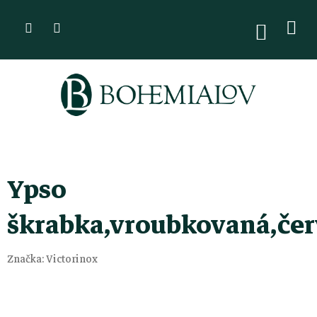
Přejít
na
NÁKUPN
KOŠÍK
obsah
Ypso
škrabka,vroubkovaná,če
Značka:
Victorinox