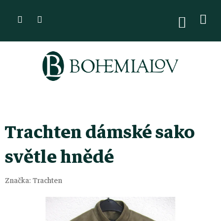
Přejít
na
NÁKUPN
KOŠÍK
obsah
Trachten dámské sako
světle hnědé
Značka:
Trachten