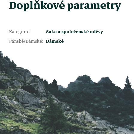
Doplňkové parametry
Z
Kategorie
:
Saka a společenské oděvy
Pánské/Dámské
:
Dámské
á
p
a
t
í