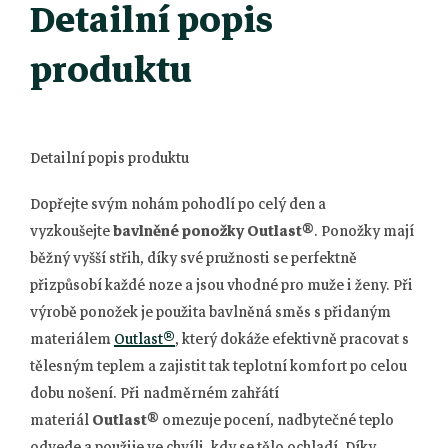
Detailní popis
produktu
Detailní popis produktu
Dopřejte svým nohám pohodlí po celý den a
vyzkoušejte
bavlněné ponožky Outlast®
. Ponožky mají
běžný vyšší střih, díky své pružnosti se perfektně
přizpůsobí každé noze a jsou vhodné pro muže i ženy. Při
výrobě ponožek je použita bavlněná směs s přidaným
materiálem
Outlast®
, který dokáže efektivně pracovat s
tělesným teplem a zajistit tak teplotní komfort po celou
dobu nošení. Při nadměrném zahřátí
materiál
Outlast®
omezuje pocení, nadbytečné teplo
odvede a použije ve chvíli, kdy se tělo ochladí. Díky