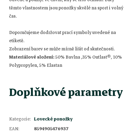
těmto vlastnostem jsou ponožky skvělé na sport i volný
čas.
Doporučujeme dodržovat prací symboly uvedené na
etiketě.
Zobrazení barev se může mírně lišit od skutečnosti.
Materiálové složení:
50% Bavlna ,35% Outlast®, 10%
Polypropylen, 5% Elastan
Doplňkové parametry
Z
Kategorie
:
Lovecké ponožky
EAN
:
8594905476937