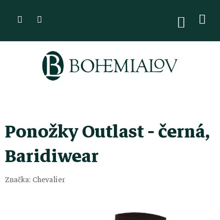
Přejít
na
NÁKUPN
KOŠÍK
obsah
Ponožky Outlast - černá,
Baridiwear
Značka:
Chevalier