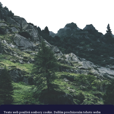
á
p
a
t
í
Tento web používá soubory cookie. Dalším procházením tohoto webu