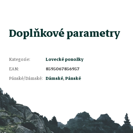
Doplňkové parametry
Kategorie
:
Lovecké ponožky
Z
EAN
:
8595067856957
Pánské/Dámské
:
Dámské
,
Pánské
á
p
a
t