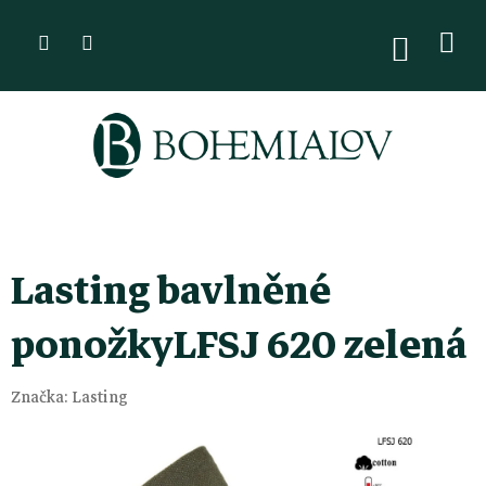
Přejít
na
NÁKUPN
KOŠÍK
obsah
Lasting bavlněné
ponožkyLFSJ 620 zelená
Značka:
Lasting