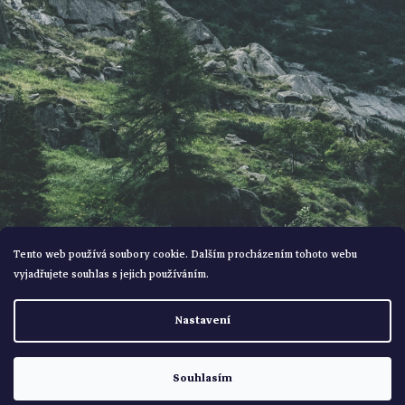
í
Tento web používá soubory cookie. Dalším procházením tohoto webu
vyjadřujete souhlas s jejich používáním.
Vytvořil Shoptet
Nastavení
Copyright 2026
Bohemialov
. Všechna práva vyhrazena.
Souhlasím