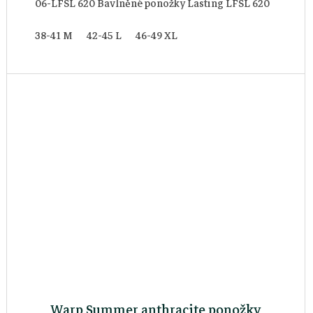
06-LFSL 620 Bavlněné ponožky Lasting LFSL 620
38-41 M
42-45 L
46-49 XL
Warp Summer anthracite ponožky