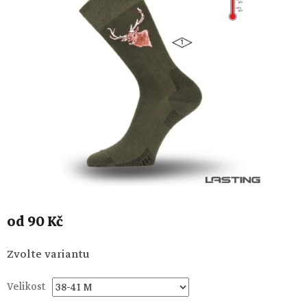
od
90 Kč
Měrná
Zvolte variantu
cena:
Velikost