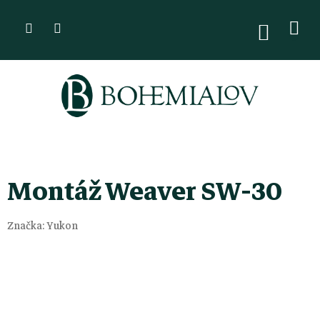
Přejít
na
NÁKUPN
KOŠÍK
obsah
Montáž Weaver SW-30
Značka:
Yukon