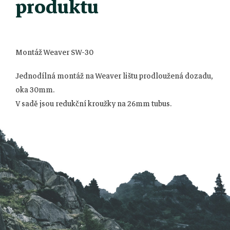
produktu
Montáž Weaver SW-30
Jednodílná montáž na Weaver lištu prodloužená dozadu,
oka 30mm.
Z
V sadě jsou redukční kroužky na 26mm tubus.
á
p
a
t
í