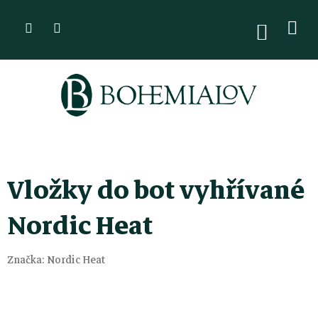
Přejít
na
NÁKUPN
KOŠÍK
obsah
Vložky do bot vyhřívané
Nordic Heat
Značka:
Nordic Heat