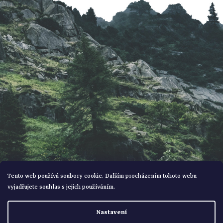
a
t
í
Tento web používá soubory cookie. Dalším procházením tohoto webu
vyjadřujete souhlas s jejich používáním.
Vytvořil Shoptet
Nastavení