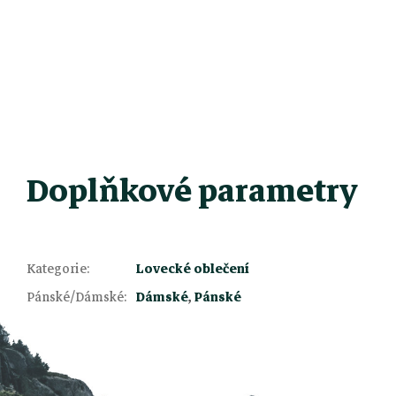
Doplňkové parametry
Z
Kategorie
:
Lovecké oblečení
Pánské/Dámské
:
Dámské
,
Pánské
á
p