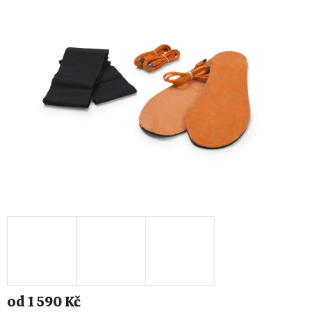
od
1 590 Kč