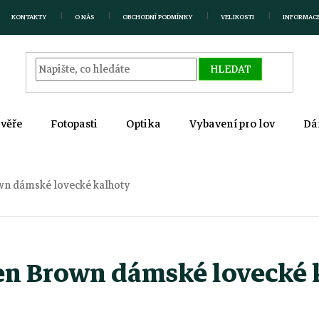
KONTAKTY
O NÁS
OBCHODNÍ PODMÍNKY
VELIKOSTI
INFORMAC
HLEDAT
zvěře
Fotopasti
Optika
Vybavení pro lov
Dá
n dámské lovecké kalhoty
n Brown dámské lovecké 