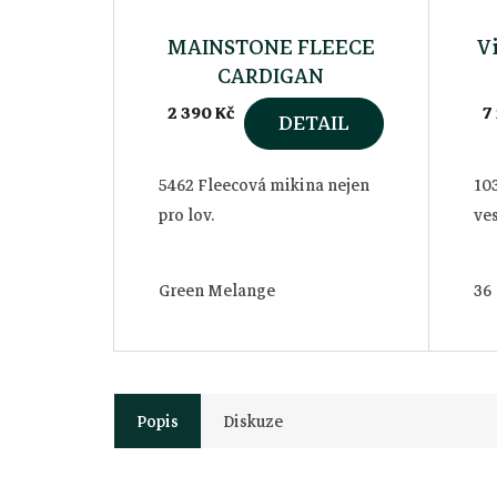
MAINSTONE FLEECE
V
CARDIGAN
2 390 Kč
7
DETAIL
5462 Fleecová mikina nejen
10
pro lov.
ve
Green Melange
36
Popis
Diskuze