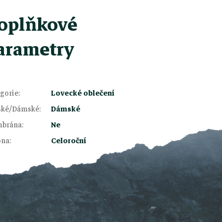
oplňkové
arametry
gorie
:
Lovecké oblečení
ské/Dámské
:
Dámské
brána
:
Ne
óna
:
Celoroční