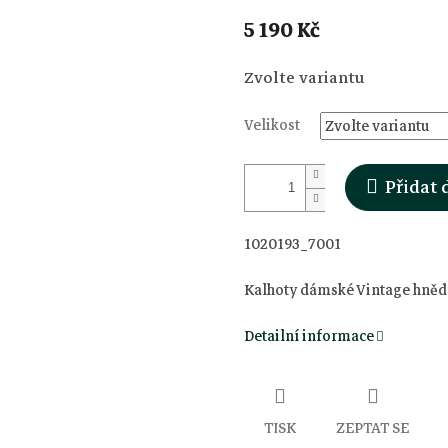
5 190 Kč
Měrná
Zvolte variantu
cena:
Velikost
Přidat 
1020193_7001
Kalhoty dámské Vintage hněd
Detailní informace
TISK
ZEPTAT SE