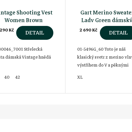
intage Shooting Vest
Gart Merino Sweate
Women Brown
Lady Green dámsk
lovecký svetr
 290 Kč
2 690 Kč
DETAIL
DETAIL
30046_7001 Střelecká
01-5496G_60 Toto je náš
sta dámská Vintage hnědá
klasický svetr z merino vln
výstřihem do V a pěknými
detaily na lokti. Svetr, který
40
42
XL
se může snadno stát vaším
oblíbeným na střelnici, d
nebo...