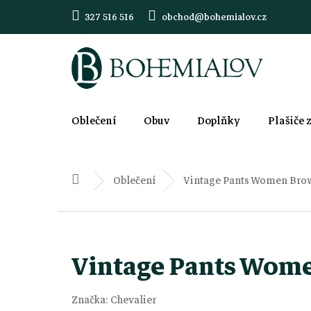
Přejít
327 516 516
obchod@bohemialov.cz
na
obsah
Oblečení
Obuv
Doplňky
Plašiče 
Oblečení
Vintage Pants Women Brow
Domů
Vintage Pants Wome
Značka:
Chevalier