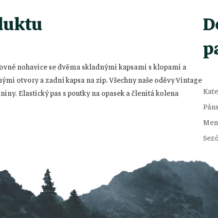
duktu
D
p
 rovné nohavice se dvěma skladnými kapsami s klopami a
ými otvory a zadní kapsa na zip.
Všechny naše oděvy Vintage
Kate
aniny.
Elastický pas s poutky na opasek a členitá kolena
Pán
Mem
Sez