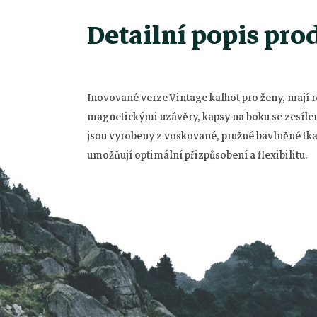
Detailní popis pro
Inovované verze Vintage kalhot pro ženy, mají
Z
magnetickými uzávěry, kapsy na boku se zesílen
á
jsou vyrobeny z voskované, pružné bavlněné tk
umožňují optimální přizpůsobení a flexibilitu.
p
a
t
í