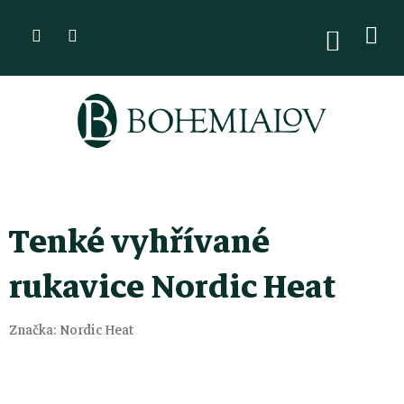
Přejít
na
NÁKUPN
KOŠÍK
obsah
Tenké vyhřívané
rukavice Nordic Heat
Značka:
Nordic Heat