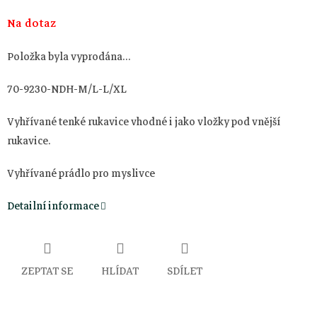
Měrná
Na dotaz
cena:
Položka byla vyprodána…
70-9230-NDH-M/L-L/XL
Vyhřívané tenké rukavice vhodné i jako vložky pod vnější
rukavice.
Vyhřívané prádlo pro myslivce
Detailní informace
ZEPTAT SE
HLÍDAT
SDÍLET