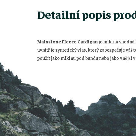
Detailní popis pro
Z
Mainstone Fleece Cardigan
je mikina vhodná n
á
uvnitř je syntetický vlas, který zabezpečuje váš
použít jako mikinu pod bundu nebo jako vnější v
p
a
t
í