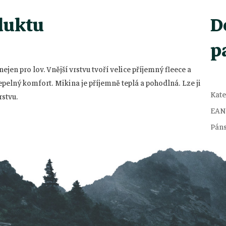
duktu
D
p
ejen pro lov. Vnější vrstvu tvoří velice příjemný fleece a
 tepelný komfort. Mikina je příjemně teplá a pohodlná. Lze ji
Kate
rstvu.
EAN
Pán