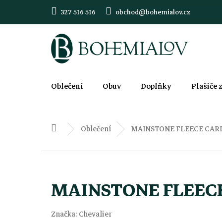
Přejít
327 516 516
obchod@bohemialov.cz
na
obsah
Oblečení
Obuv
Doplňky
Plašiče 
Oblečení
MAINSTONE FLEECE CAR
Domů
MAINSTONE FLEEC
Značka:
Chevalier