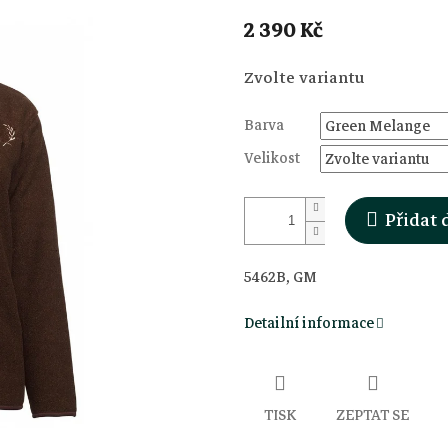
2 390 Kč
Měrná
Zvolte variantu
cena:
Barva
Velikost
Přidat 
5462B, GM
Detailní informace
TISK
ZEPTAT SE