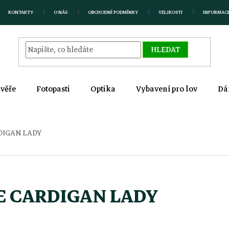
KONTAKTY
O NÁS
OBCHODNÍ PODMÍNKY
VELIKOSTI
INFORMAC
HLEDAT
zvěře
Fotopasti
Optika
Vybavení pro lov
Dá
DIGAN LADY
E CARDIGAN LADY