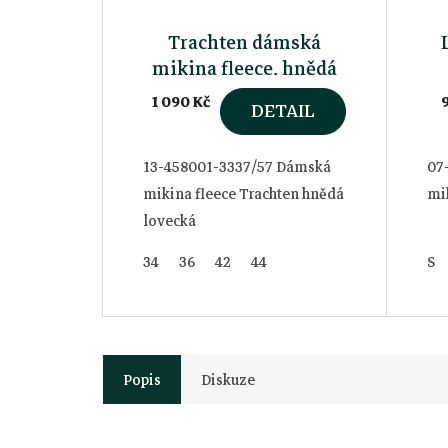
Trachten dámská
mikina fleece, hnědá
1 090 Kč
DETAIL
13-458001-3337/57 Dámská
07
mikina fleece Trachten hnědá
mik
lovecká
34
36
42
44
S
Popis
Diskuze