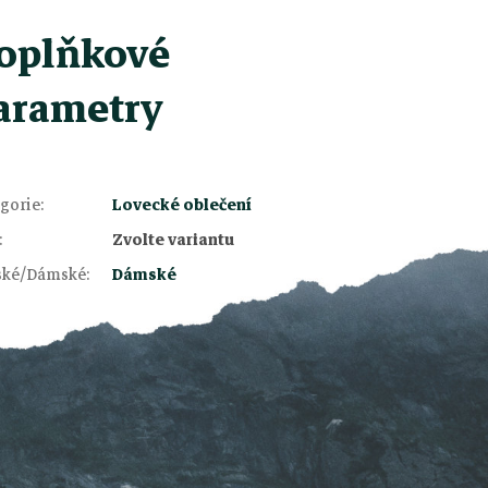
oplňkové
arametry
gorie
:
Lovecké oblečení
:
Zvolte variantu
ské/Dámské
:
Dámské