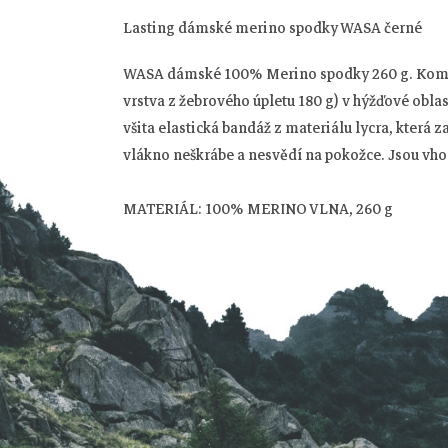
Lasting dámské merino spodky WASA černé
WASA dámské 100% Merino spodky 260 g. Kombina
Z
vrstva z žebrového úpletu 180 g) v hýžďové oblast
všita elastická bandáž z materiálu lycra, která 
á
vlákno neškrábe a nesvědí na pokožce. Jsou vhod
p
MATERIÁL: 100% MERINO VLNA, 260 g
a
t
í