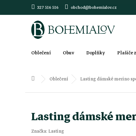
Přejít
327 516 516
obchod@bohemialov.cz
na
obsah
Oblečení
Obuv
Doplňky
Plašiče 
Oblečení
Lasting dámské merino sp
Domů
Lasting dámské me
Značka:
Lasting