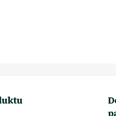
duktu
D
p