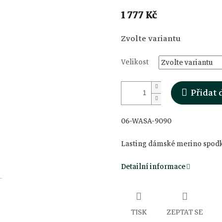
1 777 Kč
Měrná
Zvolte variantu
cena:
Velikost
Přidat 
06-WASA-9090
Lasting dámské merino spod
Detailní informace
TISK
ZEPTAT SE