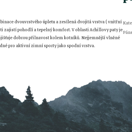
ce dvouvrstvého úpletu a zesílená dvojitá vrstva ( vnitřní
Kate
i zajistí pohodlí a tepelný komfort. V oblasti Achillovy paty je
Pán
zajišťuje dobrou přilnavost kolem kotníků. Nejjemnější vlněné
né pro aktivní zimní sporty jako spodní vrstva.