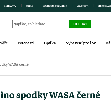
KONTAKTY
O NÁS
OBCHODNÍ PODMÍNKY
VELIKOSTI
INFORMAC
HLEDAT
zvěře
Fotopasti
Optika
Vybavení pro lov
Dá
odky WASA černé
rino spodky WASA černé