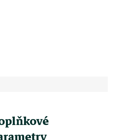
oplňkové
arametry