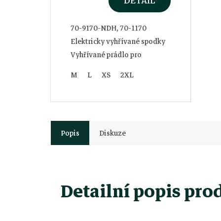
DETAIL
70-9170-NDH, 70-1170
Elektricky vyhřívané spodky
Vyhřívané prádlo pro
myslivce.
M
L
XS
2XL
Popis
Diskuze
Detailní popis pro