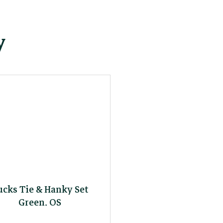
y
ucks Tie & Hanky Set
Green, OS
2