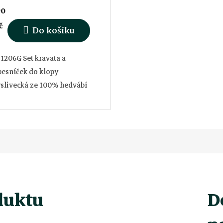
90
č
Do košíku
1206G Set kravata a
pesníček do klopy
slivecká ze 100% hedvábí
duktu
D