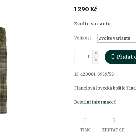
1 290 Kč
Měrná
Zvolte variantu
cena:
Velikost
Přidat 
13-420001-3959/55
Flanelová lovecká košile Trac
Detailní informace
TISK
ZEPTAT SE