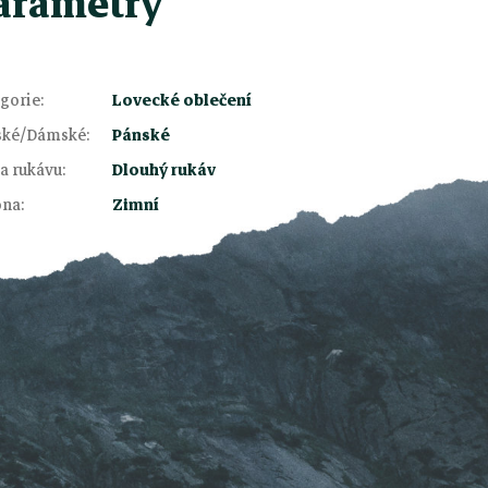
arametry
gorie
:
Lovecké oblečení
ské/Dámské
:
Pánské
a rukávu
:
Dlouhý rukáv
óna
:
Zimní