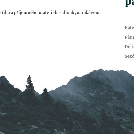
p
 střihu a příjemného materiálu s dlouhým rukávem.
Kate
Pán
Délk
Sez