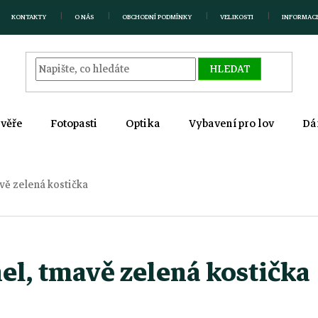
KONTAKTY
O NÁS
OBCHODNÍ PODMÍNKY
VELIKOSTI
INFORMAC
HLEDAT
zvěře
Fotopasti
Optika
Vybavení pro lov
Dá
avě zelená kostička
nel, tmavě zelená kostička