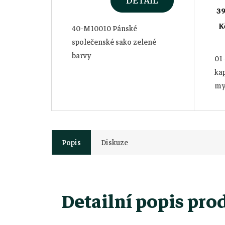
DETAIL
3
K
40-M10010 Pánské
společenské sako zelené
barvy
01-
ka
my
Popis
Diskuze
Detailní popis pro