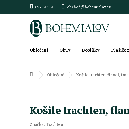
Přejít
327 516 516
obchod@bohemialov.cz
na
obsah
Oblečení
Obuv
Doplňky
Plašiče 
Oblečení
Košile trachten, flanel, tm
Domů
Košile trachten, fla
Značka:
Trachten