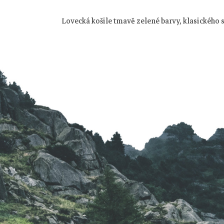
Lovecká košile tmavě zelené barvy, klasického
Z
á
p
a
t
í