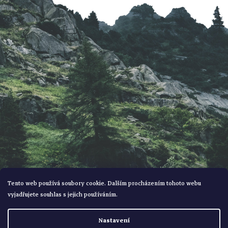
a
t
í
Tento web používá soubory cookie. Dalším procházením tohoto webu
vyjadřujete souhlas s jejich používáním.
Vytvořil Shoptet
Nastavení