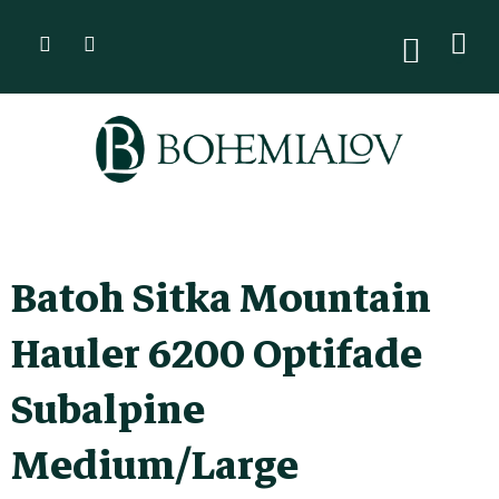
Přejít
na
NÁKUPN
KOŠÍK
obsah
Batoh Sitka Mountain
Hauler 6200 Optifade
Subalpine
Medium/Large