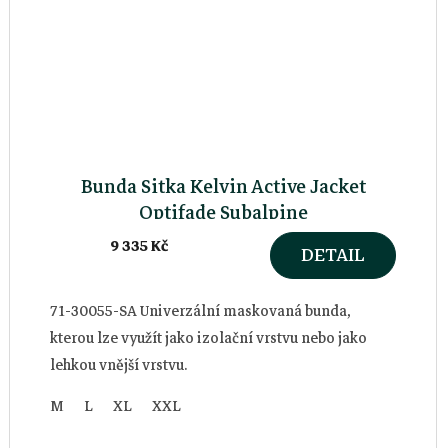
Bunda Sitka Kelvin Active Jacket
Optifade Subalpine
9 335 Kč
DETAIL
71-30055-SA Univerzální maskovaná bunda,
kterou lze využít jako izolační vrstvu nebo jako
lehkou vnější vrstvu.
M
L
XL
XXL