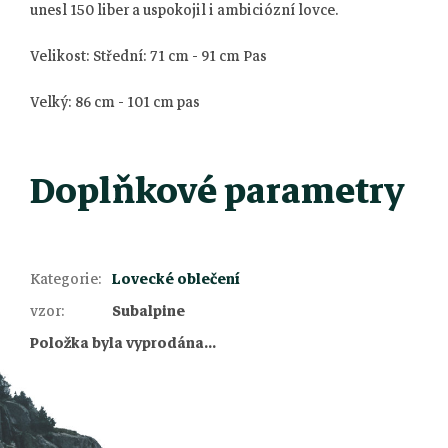
unesl 150 liber a uspokojil i ambiciózní lovce.
Velikost: Střední: 71 cm - 91 cm Pas
Velký: 86 cm - 101 cm pas
Doplňkové parametry
Kategorie
:
Lovecké oblečení
Z
vzor
:
Subalpine
Položka byla vyprodána…
á
p