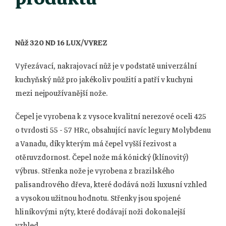
Nůž 320 ND 16 LUX/VYREZ
Vyřezávací, nakrajovací nůž je v podstatě univerzální
kuchyňský nůž pro jakékoliv použití a patří v kuchyni
mezi nejpoužívanější nože.
Čepel je vyrobena k z vysoce kvalitní nerezové oceli 425
o tvrdosti 55 - 57 HRc, obsahující navíc legury Molybdenu
a Vanadu, díky kterým má čepel vyšší řezivost a
otěruvzdornost. Čepel nože má kónický (klínovitý)
výbrus. Střenka nože je vyrobena z brazilského
palisandrového dřeva, které dodává noži luxusní vzhled
a vysokou užitnou hodnotu. Střenky jsou spojené
hliníkovými nýty, které dodávají noži dokonalejší
vzhled.