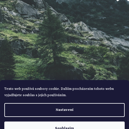
t
í
Tento web používá soubory cookie. Dalším procházením tohoto webu
vyjadřujete souhlas s jejich používáním.
Vytvořil Shoptet
Nastavení
Copyright 2026
Bohemialov
. Všechna práva vyhrazena.
Souhlasím