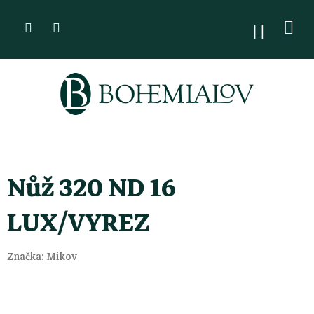
Přejít
na
NÁKUPN
KOŠÍK
obsah
Nůž 320 ND 16
LUX/VYREZ
Značka:
Mikov