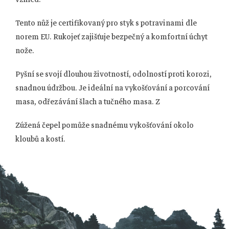
Tento nůž je certifikovaný pro styk s potravinami dle
norem EU. Rukojeť zajišťuje bezpečný a komfortní úchyt
nože.
Pyšní se svojí dlouhou životností, odolností proti korozi,
snadnou údržbou. Je ideální na vykošťování a porcování
masa, odřezávání šlach a tučného masa. Z
Zúžená čepel pomůže snadnému vykošťování okolo
Z
kloubů a kostí.
á
p
a