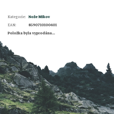
Kategorie
:
Nože Mikov
Z
EAN
:
8590710100401
Položka byla vyprodána…
á
p
a
t
í