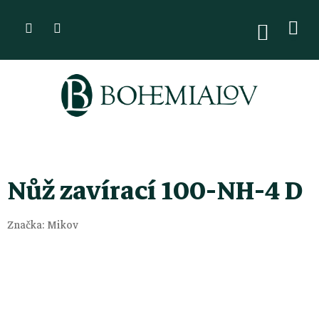
Přejít
na
NÁKUPN
KOŠÍK
obsah
Nůž zavírací 100-NH-4 D
Značka:
Mikov