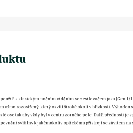
duktu
o použití s klasickým nočním viděním se zesilovačem jasu (Gen.1/1+,2
až po rozostřený, který osvítí široké okolí v blízkosti. Výhodou 
slé ose tak aby vždy byl v centru zorného pole. Další přednosti je 
pevnění svítilny k jakémukoliv optickému přistrojí se závitem na s