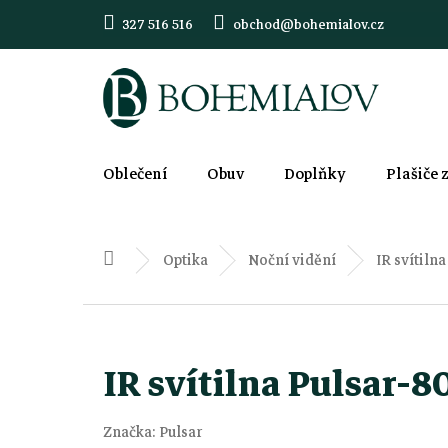
Přejít
327 516 516
obchod@bohemialov.cz
na
obsah
Oblečení
Obuv
Doplňky
Plašiče 
Optika
Noční vidění
IR svítiln
Domů
IR svítilna Pulsar-8
Značka:
Pulsar