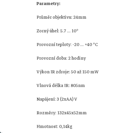
Parametry:
Průměr objektivu: 24mm
Zorný úhel: 5.7 ... 10°
Provozní teploty: -20 ... +40 °C
Provozní doba: 2 hodiny
Výkon IR zdroje: 50 až 150 mW
Vlnová délka IR: 805nm
Napájení: 3 (2xAA) V
Z
Rozměry: 132x45x52mm
á
Hmotnost: 0,14kg