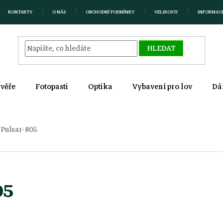
KONTAKTY
O NÁS
OBCHODNÍ PODMÍNKY
VELIKOSTI
INFORMAC
HLEDAT
zvěře
Fotopasti
Optika
Vybavení pro lov
Dá
a Pulsar-805
05