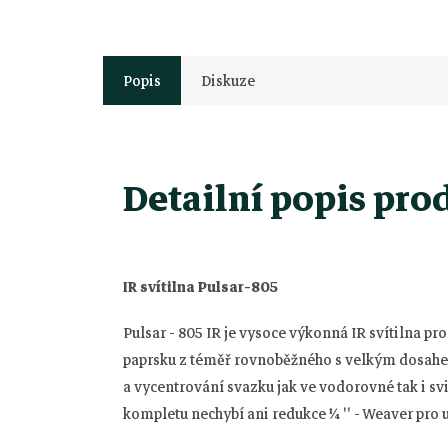
Popis
Diskuze
Detailní popis pro
IR svítilna Pulsar-805
Pulsar - 805 IR je vysoce výkonná IR svítilna pr
paprsku z téměř rovnoběžného s velkým dosahem 
a vycentrování svazku jak ve vodorovné tak i svi
kompletu nechybí ani redukce ¼ '' - Weaver pro u