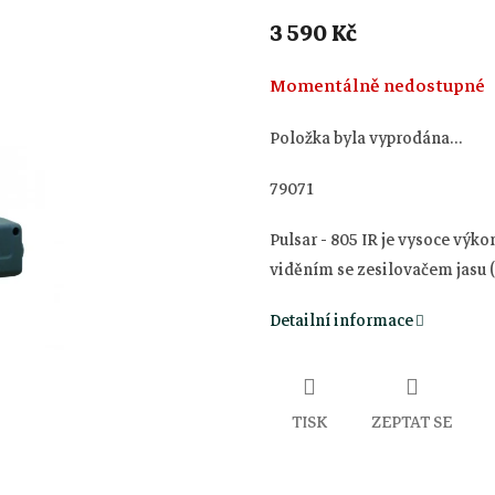
3 590 Kč
Měrná
Momentálně nedostupné
cena:
Položka byla vyprodána…
79071
Pulsar - 805 IR je vysoce výko
viděním se zesilovačem jasu (
Detailní informace
TISK
ZEPTAT SE