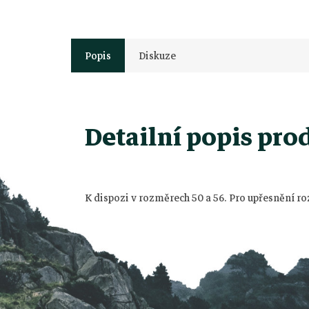
Popis
Diskuze
Z
Detailní popis pro
á
p
K dispozi v rozměrech 50 a 56. Pro upřesnění 
a
t
í