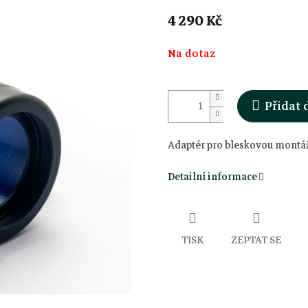
4 290 Kč
Měrná
Na dotaz
cena:
Přidat 
Adaptér pro bleskovou montáž
Detailní informace
TISK
ZEPTAT SE