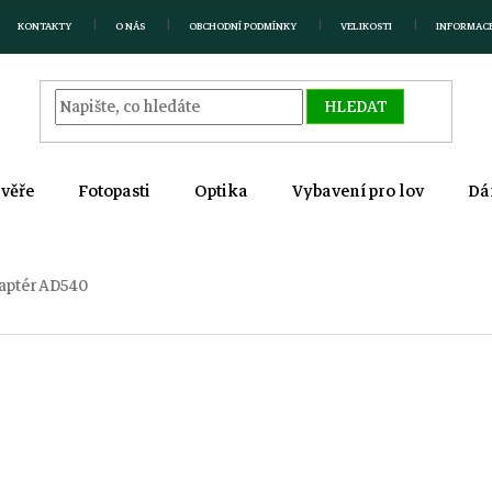
KONTAKTY
O NÁS
OBCHODNÍ PODMÍNKY
VELIKOSTI
INFORMAC
HLEDAT
zvěře
Fotopasti
Optika
Vybavení pro lov
Dá
aptér AD540