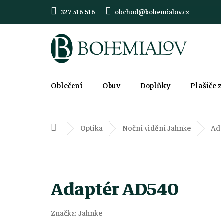
Přejít
327 516 516
obchod@bohemialov.cz
na
obsah
Oblečení
Obuv
Doplňky
Plašiče 
Optika
Noční vidění Jahnke
Ad
Domů
Adaptér AD540
Značka:
Jahnke