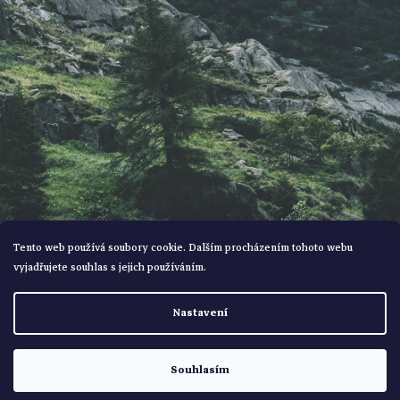
í
Tento web používá soubory cookie. Dalším procházením tohoto webu
vyjadřujete souhlas s jejich používáním.
Vytvořil Shoptet
Nastavení
Copyright 2026
Bohemialov
. Všechna práva vyhrazena.
Souhlasím