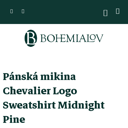
Přejít
na
NÁKUPN
KOŠÍK
obsah
Pánská mikina
Chevalier Logo
Sweatshirt Midnight
Pine