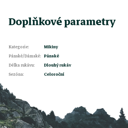
Doplňkové parametry
Kategorie
:
Mikiny
Pánské/Dámské
:
Pánské
Z
Délka rukávu
:
Dlouhý rukáv
Sezóna
:
Celoroční
á
p
a
t