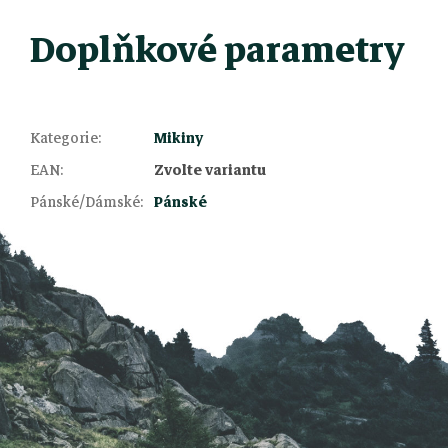
Doplňkové parametry
Kategorie
:
Mikiny
Z
EAN
:
Zvolte variantu
Pánské/Dámské
:
Pánské
á
p
a
t
í