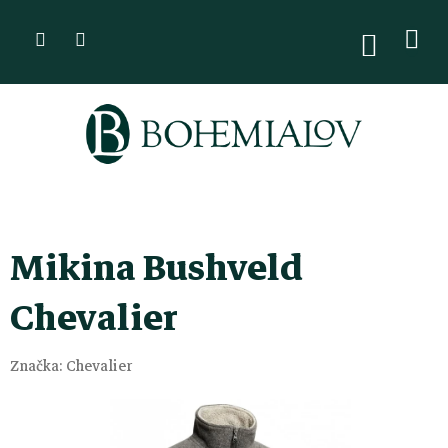
Přejít
na
NÁKUPN
KOŠÍK
obsah
Mikina Bushveld
Chevalier
Značka:
Chevalier