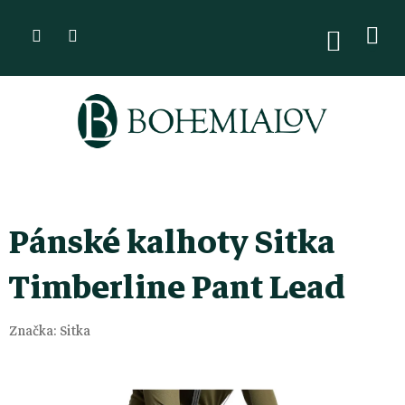
Přejít
na
NÁKUPN
KOŠÍK
obsah
Pánské kalhoty Sitka
Timberline Pant Lead
Značka:
Sitka