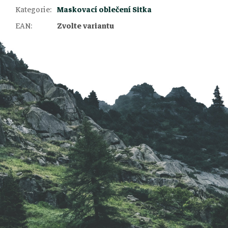
Z
Kategorie
:
Maskovací oblečení Sitka
EAN
:
Zvolte variantu
á
p
a
t
í