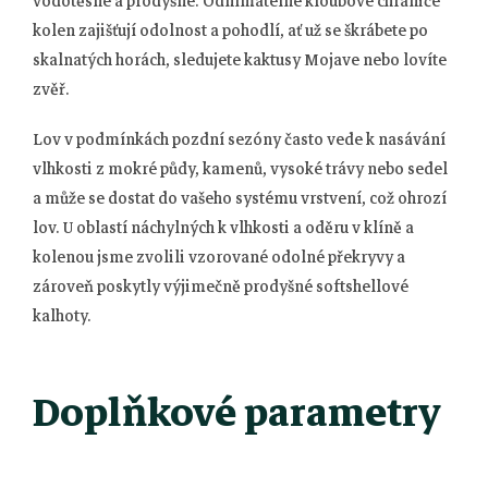
vodotěsné a prodyšné. Odnímatelné kloubové chrániče
kolen zajišťují odolnost a pohodlí, ať už se škrábete po
skalnatých horách, sledujete kaktusy Mojave nebo lovíte
zvěř.
Lov v podmínkách pozdní sezóny často vede k nasávání
vlhkosti z mokré půdy, kamenů, vysoké trávy nebo sedel
a může se dostat do vašeho systému vrstvení, což ohrozí
lov. U oblastí náchylných k vlhkosti a oděru v klíně a
kolenou jsme zvolili vzorované odolné překryvy a
zároveň poskytly výjimečně prodyšné softshellové
kalhoty.
Doplňkové parametry